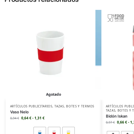
Agotado
ARTÍCULOS PUBLICITARIOS
,
TAZAS
,
BOTES Y TERMOS
ARTÍCULOS PUBLI
TAZAS
,
BOTES Y 
Vaso Nelo
Bidón Iskan
0,64
€
-
1,31
€
0,94
€
0,66
€
-
1
0,97
€