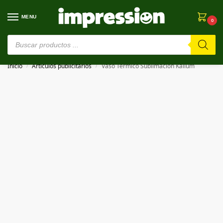
MENU
0
⚠️ Estamos en pruebas. Si algo falla, ¡Perdón!⚠️
Inicio
Artículos publicitarios
Vaso Térmico Sublimación Kallum
/
/