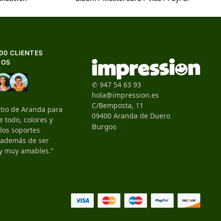
500 CLIENTES
HOS
✆ 947 54 63 93
hola@impression.es
C/Bemposta, 11
itio de Aranda para
09400 Aranda de Duero
 todo, colores y
Burgos
 los soportes
, además de ser
y muy amables.”