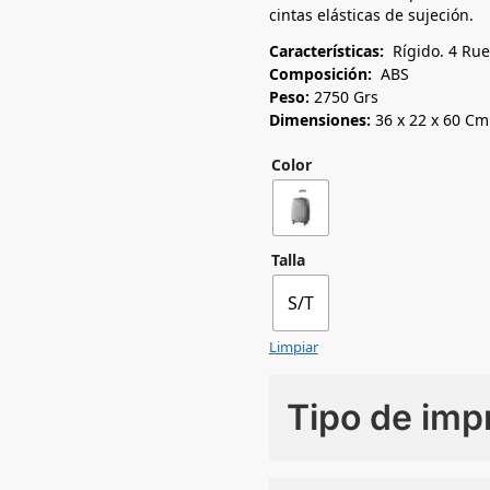
cintas elásticas de sujeción.
Características:
Rígido. 4 Rue
Composición:
ABS
Peso:
2750 Grs
Dimensiones:
36 x 22 x 60 Cm
Color
Talla
S/T
Limpiar
Tipo de imp
Numero de colores