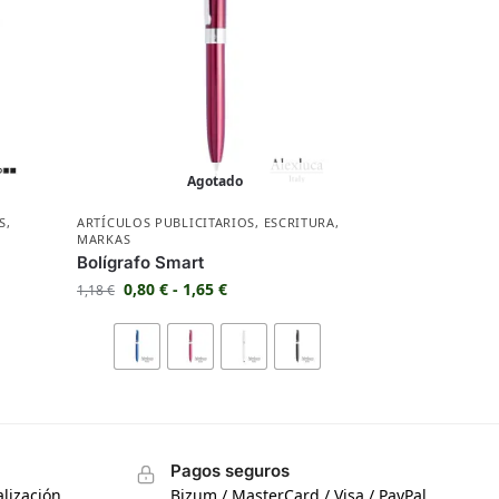
Agotado
S
,
ARTÍCULOS PUBLICITARIOS
,
ESCRITURA
,
MARKAS
Bolígrafo Smart
0,80
€
-
1,65
€
1,18
€
Pagos seguros
lización
Bizum / MasterCard / Visa / PayPal