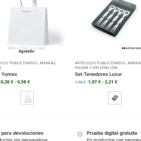
Agotado
ULOS PUBLICITARIOS
,
MARKAS
,
ARTÍCULOS PUBLICITARIOS
,
MARKA
S
HOGAR Y DECORACIÓN
a Yumex
Set Tenedores Luxur
0,28
€
-
0,58
€
1,07
€
-
2,21
€
1,58
€
s para devoluciones
Prueba digital gratuita
uctos sin personalizar
En productos con persona