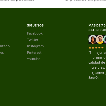
SÍGUENOS
MÁS DE 7.
SATISFEC
Facebook
Twitter
lizado
Instagram
★★★★★
nes
Pinterest
“El mejor s
imprimir de
Youtube
calidad de
increíbles
majísimos 
Sara O.