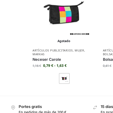
Agotado
ARTÍCULOS PUBLICITARIOS
,
MUJER
,
ARTÍC
MARKAS
BOLSA
Neceser Carole
Bols
0,79
€
-
1,63
€
1,16
€
0,41
€
Portes gratis
15 día
En pedidos de más de 200 €
En prod