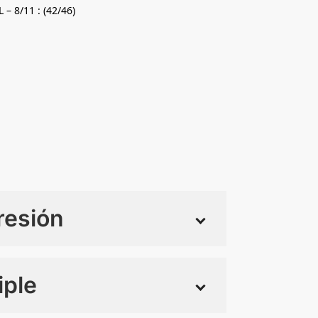
L – 8/11 : (42/46)
resión
iple
 tintas
Todo color