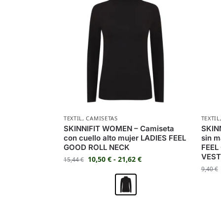
TEXTIL
,
CAMISETAS
TEXTIL
SKINNIFIT WOMEN – Camiseta
SKIN
con cuello alto mujer LADIES FEEL
sin 
GOOD ROLL NECK
FEEL
VEST
10,50
€
-
21,62
€
15,44
€
9,40
€