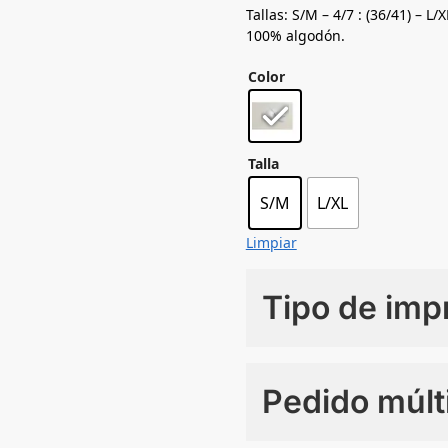
Tallas: S/M – 4/7 : (36/41) – L/X
100% algodón.
Color
Talla
S/M
L/XL
Limpiar
Tipo de imp
Numero de colores
Pedido múlt
Sin Imprimir
1 tinta
2