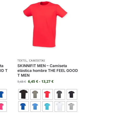
TEXTIL
,
CAMISETAS
ta
SKINNIFIT MEN – Camiseta
OD T
elástica hombre THE FEEL GOOD
T MEN
6,45
€
-
13,27
€
9,48
€