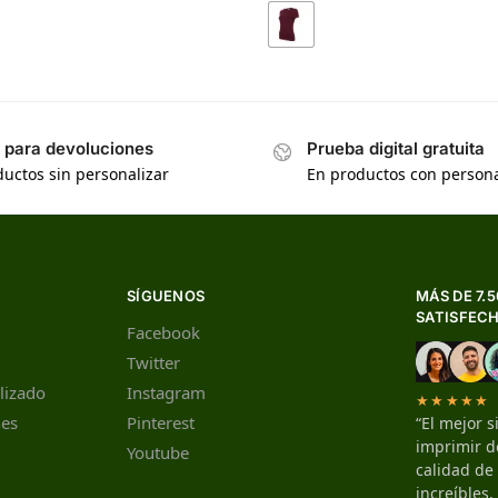
s para devoluciones
Prueba digital gratuita
uctos sin personalizar
En productos con persona
SÍGUENOS
MÁS DE 7.
SATISFEC
Facebook
Twitter
lizado
Instagram
★★★★★
nes
Pinterest
“El mejor s
imprimir de
Youtube
calidad de
increíbles