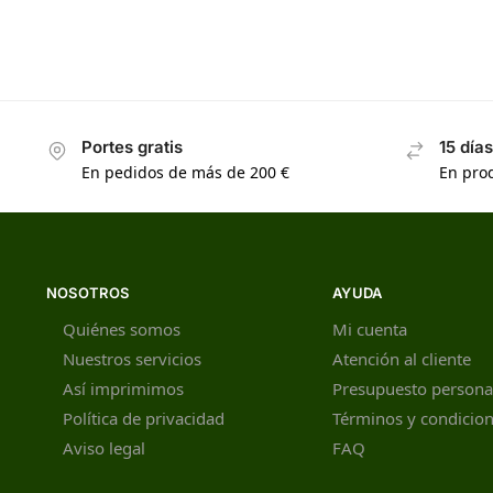
Portes gratis
15 día
En pedidos de más de 200 €
En prod
NOSOTROS
AYUDA
Quiénes somos
Mi cuenta
Nuestros servicios
Atención al cliente
Así imprimimos
Presupuesto persona
Política de privacidad
Términos y condicio
Aviso legal
FAQ