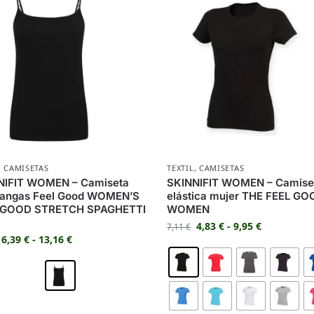
,
CAMISETAS
TEXTIL
,
CAMISETAS
NIFIT WOMEN – Camiseta
SKINNIFIT WOMEN – Camise
mangas Feel Good WOMEN’S
elástica mujer THE FEEL GO
 GOOD STRETCH SPAGHETTI
WOMEN
4,83
€
-
9,95
€
7,11
€
6,39
€
-
13,16
€