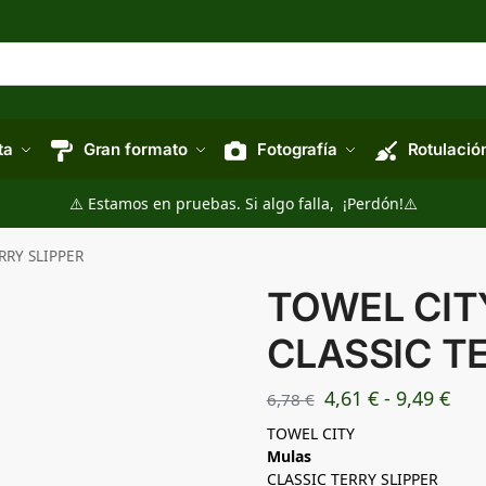
ta
Gran formato
Fotografía
Rotulació
⚠️ Estamos en pruebas. Si algo falla, ¡Perdón!⚠️
RRY SLIPPER
TOWEL CITY
CLASSIC TE
4,61
€
-
9,49
€
6,78
€
TOWEL CITY
Mulas
CLASSIC TERRY SLIPPER