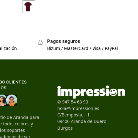
Pagos seguros
lización
Bizum / MasterCard / Visa / PayPal
500 CLIENTES
HOS
✆ 947 54 63 93
hola@impression.es
C/Bemposta, 11
itio de Aranda para
09400 Aranda de Duero
 todo, colores y
Burgos
 los soportes
, además de ser