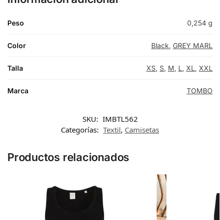
Peso
0,254 g
Color
Black
,
GREY MARL
Talla
XS
,
S
,
M
,
L
,
XL
,
XXL
Marca
TOMBO
SKU:
IMBTL562
Categorías:
Textil
,
Camisetas
Productos relacionados