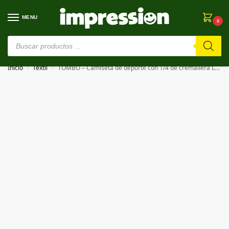
MENU
0
⚠️ Estamos en pruebas. Si algo falla, ¡Perdón!⚠️
Inicio
Textil
TOMBO – Camiseta de deporte con 1/4 de cremallera LONG SLEEVED 1/4 ZIP TOP
/
/