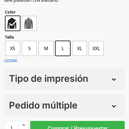
88% poliéster/12% elastano.
Color
Talla
XS
S
M
L
XL
XXL
Limpiar
Tipo de impresión
Numero de colores
Pedido múltiple
Sin Imprimir
1 tinta
2 tintas
Todo color
L
M
S
XL
XS
XXL
Comprar / Presupuestar