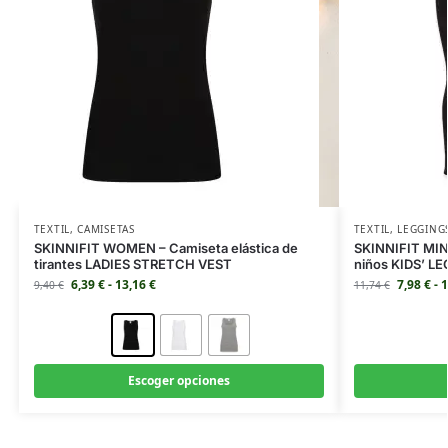
TEXTIL
,
CAMISETAS
TEXTIL
,
LEGGING
SKINNIFIT WOMEN – Camiseta elástica de
SKINNIFIT MINI
tirantes LADIES STRETCH VEST
niños KIDS’ L
6,39
€
-
13,16
€
7,98
€
-
1
9,40
€
11,74
€
Escoger opciones