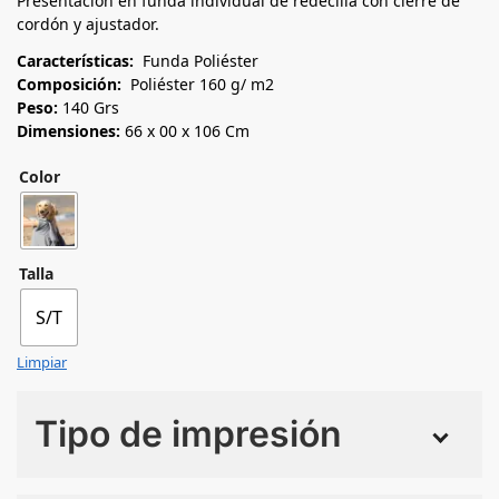
Presentación en funda individual de redecilla con cierre de
cordón y ajustador.
Características:
Funda Poliéster
Composición:
Poliéster 160 g/ m2
Peso:
140 Grs
Dimensiones:
66 x 00 x 106 Cm
Color
Talla
S/T
Limpiar
Tipo de impresión
Numero de colores