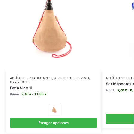
ARTÍCULOS PUBLICITARIOS
,
ACCESORIOS DE VINO
,
ARTÍCULOS PUBLI
BAR Y HOTEL
Set Mascotas 
Bota Vino 1L
3,28
€
-
6
4,83
€
5,76
€
-
11,86
€
8,47
€
Escoger opciones