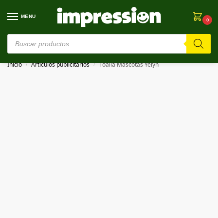
MENU
0
⚠️ Estamos en pruebas. Si algo falla, ¡Perdón!⚠️
Inicio
Artículos publicitarios
Toalla Mascotas Yelyn
/
/