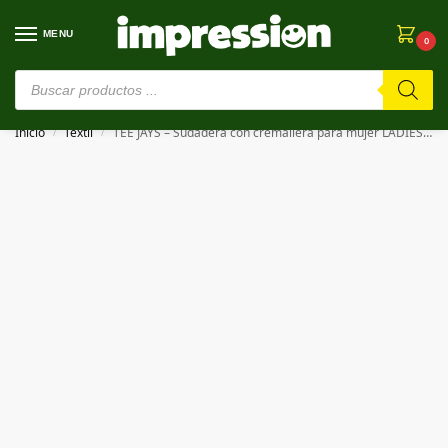
MENU
0
⚠️ Estamos en pruebas. Si algo falla, ¡Perdón!⚠️
Inicio
Textil
TEE JAYS – Sudadera con cremallera para mujer LADIES FASHION FULL ZIP HOOD
/
/