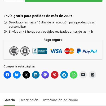
Black
DARK
Envío gratis para pedidos de más de 200 €
GREY
Devoluciones hasta 15 días de la recepción para productos sin
personalizar
HEATHER
Envíos en 48 horas para pedidos realizados antes de las 14 h
GREY
Pago seguro
NAVY
DARK
OLIVE
Compartir esta página:
FLINT
STONE
DEEP
GREEN
Galería
Descripción
Información adicional