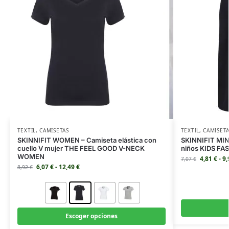
TEXTIL
,
CAMISETAS
TEXTIL
,
CAMISET
SKINNIFIT WOMEN – Camiseta elástica con
SKINNIFIT MINI
cuello V mujer THE FEEL GOOD V-NECK
niños KIDS F
WOMEN
4,81
€
-
9
7,07
€
6,07
€
-
12,49
€
8,92
€
Escoger opciones