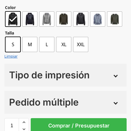
Color
Talla
S
M
L
XL
XXL
Limpiar
Tipo de impresión
Numero de colores
Pedido múltiple
Sin Imprimir
1 tinta
2 tintas
Todo color
S
M
L
XL
XXL
Comprar / Presupuestar