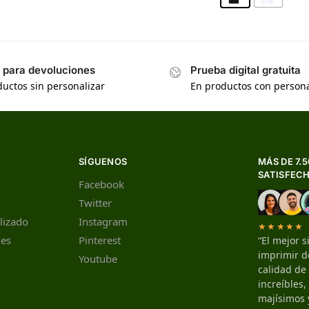
s para devoluciones
Prueba digital gratuita
uctos sin personalizar
En productos con persona
SÍGUENOS
MÁS DE 7.
SATISFEC
Facebook
Twitter
lizado
Instagram
★★★★★
nes
Pinterest
“El mejor s
imprimir de
Youtube
calidad de
increíbles
majísimos 