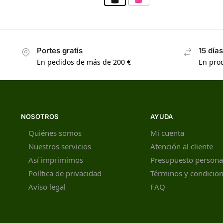
Portes gratis
15 día
En pedidos de más de 200 €
En prod
NOSOTROS
AYUDA
Quiénes somos
Mi cuenta
Nuestros servicios
Atención al cliente
Así imprimimos
Presupuesto persona
Política de privacidad
Términos y condicio
Aviso legal
FAQ