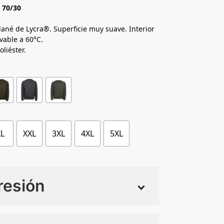
 70/30
lané de Lycra®. Superficie muy suave. Interior
vable a 60°C.
liéster.
XL
XXL
3XL
4XL
5XL
resión