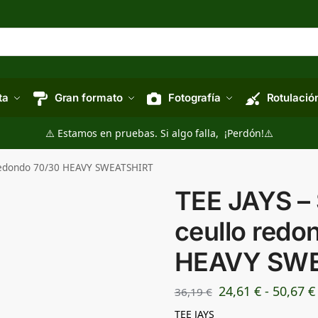
ta
Gran formato
Fotografía
Rotulació
⚠️ Estamos en pruebas. Si algo falla, ¡Perdón!⚠️
 redondo 70/30 HEAVY SWEATSHIRT
TEE JAYS –
ceullo redo
HEAVY SW
24,61
€
-
50,67
€
36,19
€
TEE JAYS