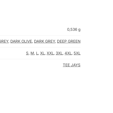
0,536 g
GREY
,
DARK OLIVE
,
DARK GREY
,
DEEP GREEN
S
,
M
,
L
,
XL
,
XXL
,
3XL
,
4XL
,
5XL
TEE JAYS