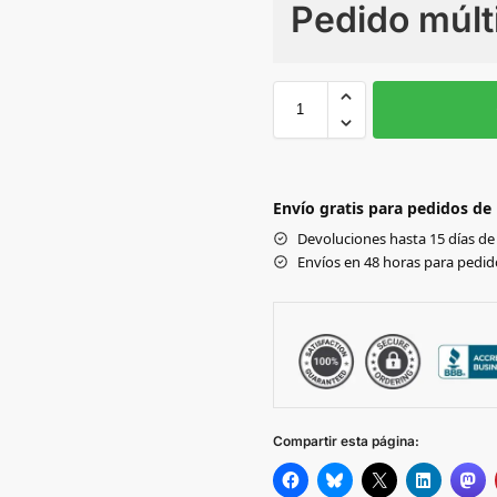
Pedido múlt
Sin Imprimir
1 tinta
2
S
M
Black
DARK
Envío gratis para pedidos de
OLIVE
Devoluciones hasta 15 días de 
DARK
Envíos en 48 horas para pedido
GREY
HEATHER
GREY
NAVY
Compartir esta página:
DEEP
GREEN