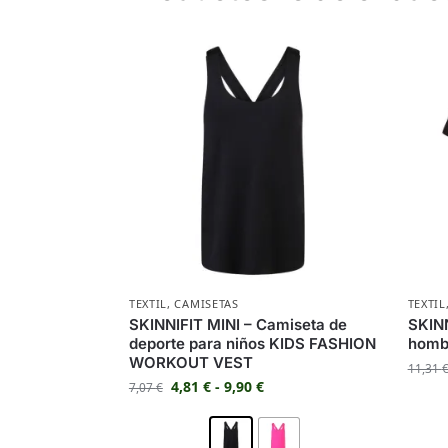
TEXTIL
,
CAMISETAS
TEXTIL
SKINNIFIT MINI – Camiseta de
SKINN
deporte para niños KIDS FASHION
homb
WORKOUT VEST
11,31
4,81
€
-
9,90
€
7,07
€