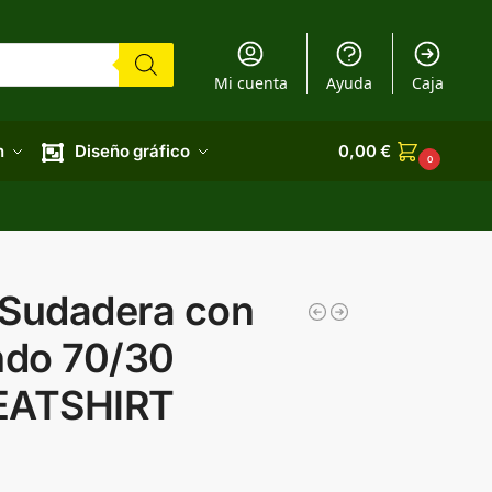
Mi cuenta
Ayuda
Caja
n
Diseño gráfico
0,00
€
0
 Sudadera con
ndo 70/30
EATSHIRT