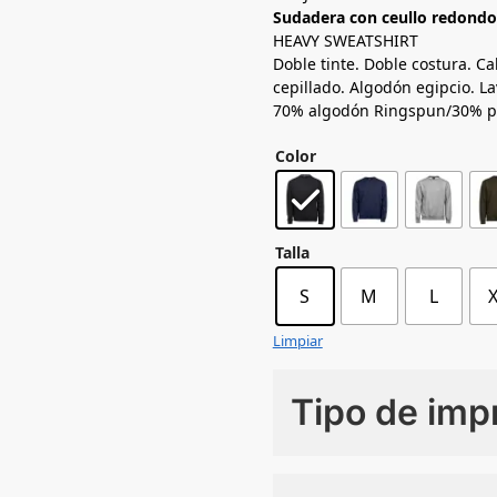
Sudadera con ceullo redondo
HEAVY SWEATSHIRT
Doble tinte. Doble costura. Ca
cepillado. Algodón egipcio. La
70% algodón Ringspun/30% po
Color
Talla
S
M
L
Limpiar
Tipo de imp
Numero de colores