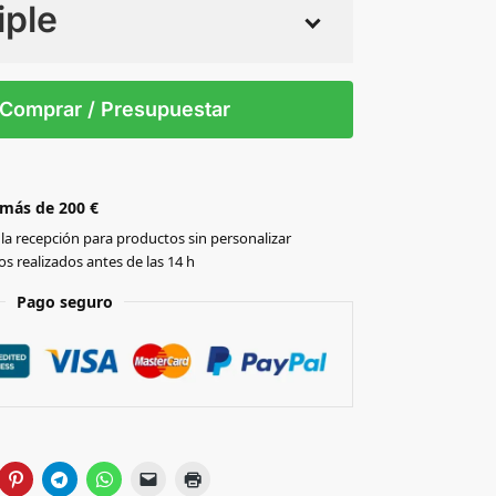
iple
 tintas
Todo color
L
XL
XXL
3XL
4XL
5XL
Comprar / Presupuestar
 más de 200 €
la recepción para productos sin personalizar
s realizados antes de las 14 h
Pago seguro