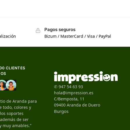
Pagos seguros
lización
Bizum / MasterCard / Visa / PayPal
500 CLIENTES
HOS
✆ 947 54 63 93
hola@impression.es
C/Bemposta, 11
itio de Aranda para
09400 Aranda de Duero
 todo, colores y
Burgos
 los soportes
, además de ser
y muy amables.”