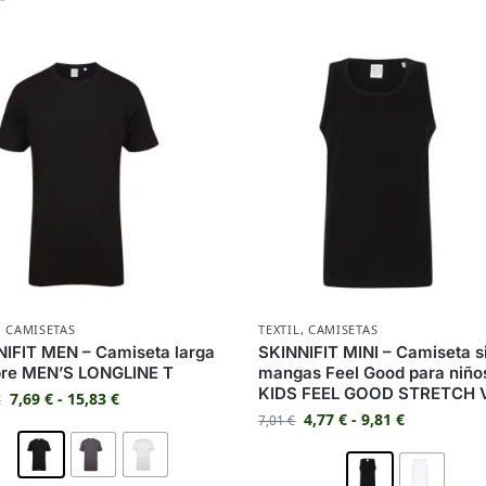
,
CAMISETAS
TEXTIL
,
CAMISETAS
IFIT MEN – Camiseta larga
SKINNIFIT MINI – Camiseta s
re MEN’S LONGLINE T
mangas Feel Good para niño
KIDS FEEL GOOD STRETCH 
7,69
€
-
15,83
€
€
4,77
€
-
9,81
€
7,01
€