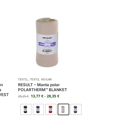
TEXTIL
,
TEXTIL HOGAR
in
RESULT – Manta polar
s
POLARTHERM™ BLANKET
VEST
13,77
€
-
28,35
€
20,25
€