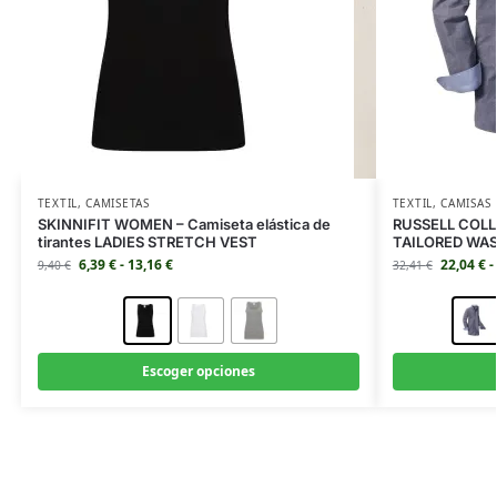
TEXTIL
,
CAMISETAS
TEXTIL
,
CAMISAS
SKINNIFIT WOMEN – Camiseta elástica de
RUSSELL COLL
tirantes LADIES STRETCH VEST
TAILORED WA
6,39
€
-
13,16
€
22,04
€
-
9,40
€
32,41
€
Escoger opciones