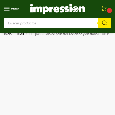
MENU
0
⚠️ Estamos en pruebas. Si algo falla, ¡Perdón!⚠️
Inicio
Textil
TEE JAYS – Polo de poliéster reciclado y elastano CLUB POLO
/
/