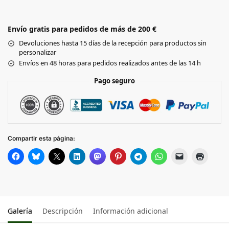
WHITE
Envío gratis para pedidos de más de 200 €
RED
Devoluciones hasta 15 días de la recepción para productos sin
personalizar
NAVY
Envíos en 48 horas para pedidos realizados antes de las 14 h
Pago seguro
Black
DARK
GREY
Compartir esta página:
DARK
GREEN
Galería
Descripción
Información adicional