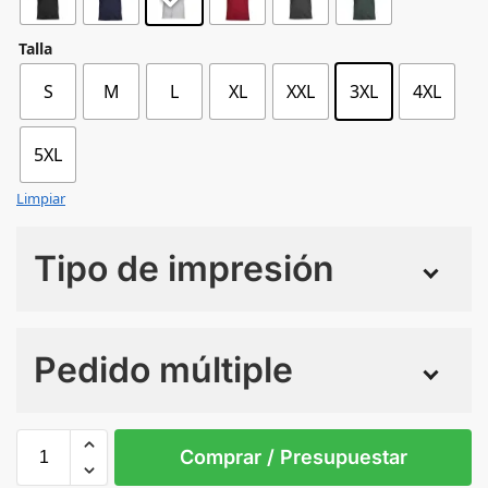
Talla
S
M
L
XL
XXL
3XL
4XL
5XL
Limpiar
Tipo de impresión
Numero de colores
Pedido múltiple
Sin Imprimir
1 tinta
2 tintas
Todo color
3XL
L
M
S
XL
XXL
Comprar / Presupuestar