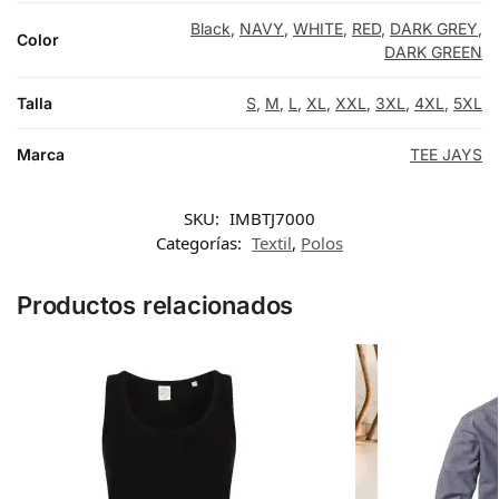
Black
,
NAVY
,
WHITE
,
RED
,
DARK GREY
,
Color
DARK GREEN
Talla
S
,
M
,
L
,
XL
,
XXL
,
3XL
,
4XL
,
5XL
Marca
TEE JAYS
SKU:
IMBTJ7000
Categorías:
Textil
,
Polos
Productos relacionados