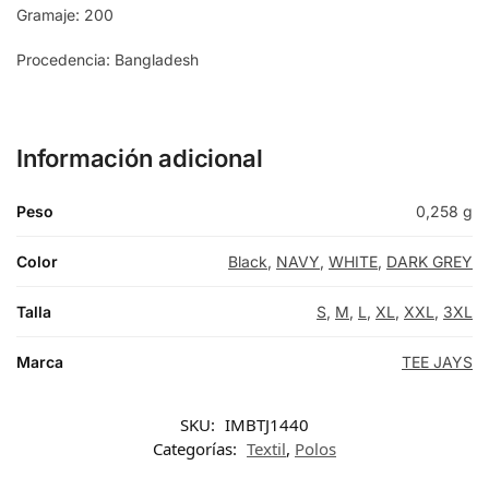
Gramaje: 200
Procedencia: Bangladesh
Información adicional
Peso
0,258 g
Color
Black
,
NAVY
,
WHITE
,
DARK GREY
Talla
S
,
M
,
L
,
XL
,
XXL
,
3XL
Marca
TEE JAYS
SKU:
IMBTJ1440
Categorías:
Textil
,
Polos