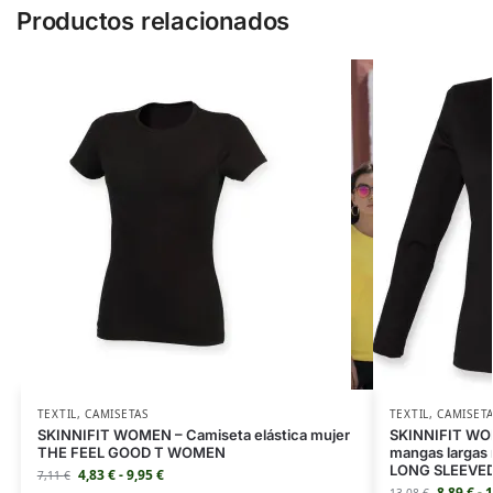
Productos relacionados
TEXTIL
,
CAMISETAS
TEXTIL
,
CAMISET
SKINNIFIT WOMEN – Camiseta elástica mujer
SKINNIFIT WOM
THE FEEL GOOD T WOMEN
mangas largas
LONG SLEEVE
4,83
€
-
9,95
€
7,11
€
8,89
€
-
1