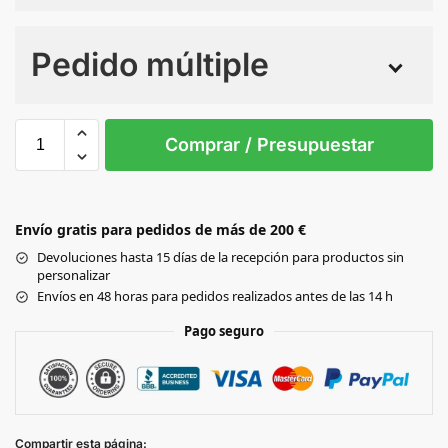
Numero de colores
Pedido múltiple
Sin Imprimir
1 tinta
2 tintas
Todo color
S
M
L
XL
XXL
3XL
Comprar / Presupuestar
Black
DARK
Envío gratis para pedidos de más de 200 €
GREY
Devoluciones hasta 15 días de la recepción para productos sin
personalizar
NAVY
Envíos en 48 horas para pedidos realizados antes de las 14 h
Pago seguro
WHITE
Compartir esta página: