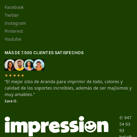
Facebook
Twitter
Instagram
Pinterest
Youtube
MÁS DE 7.500 CLIENTES SATISFECHOS
★★★★★
“El mejor sitio de Aranda para imprimir de todo, colores y
calidad de los soportes increíbles, además de ser majísimos y
muy amables.”
Sara O.
✆ 947
54 63
93
hola@