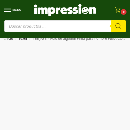
MENU
0
⚠️ Estamos en pruebas. Si algo falla, ¡Perdón!⚠️
Inicio
Textil
TEE JAYS – Polo de algodón Pima para hombre PIMA COTTON POLO
/
/