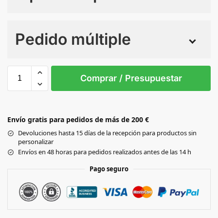
Numero de colores
Pedido múltiple
Sin Imprimir
1 tinta
2 tintas
Todo color
S
M
L
XL
XXL
3XL
Comprar / Presupuestar
Black
DARK
Envío gratis para pedidos de más de 200 €
GREY
Devoluciones hasta 15 días de la recepción para productos sin
personalizar
NAVY
Envíos en 48 horas para pedidos realizados antes de las 14 h
Pago seguro
WHITE