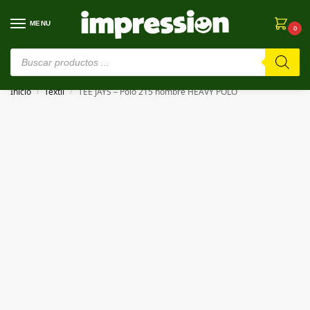
MENU
0
⚠️ Estamos en pruebas. Si algo falla, ¡Perdón!⚠️
Inicio
Textil
TEE JAYS – Polo 215 hombre HEAVY POLO
/
/