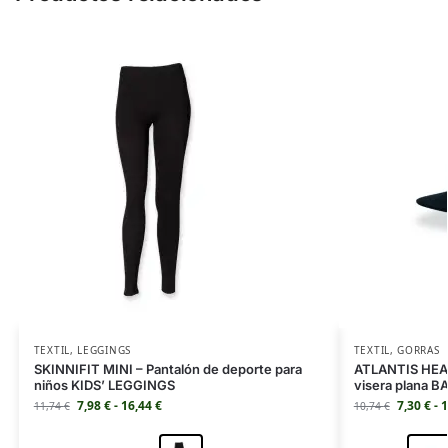
TEXTIL
,
LEGGINGS
TEXTIL
,
GORRAS
SKINNIFIT MINI – Pantalón de deporte para
ATLANTIS HEAD
niños KIDS’ LEGGINGS
visera plana B
7,98
€
-
16,44
€
7,30
€
-
1
11,74
€
10,74
€