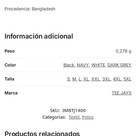
Procedencia: Bangladesh
Información adicional
Peso
0,278 g
Color
Black
,
NAVY
,
WHITE
,
DARK GREY
Talla
S
,
M
,
L
,
XL
,
XXL
,
3XL
,
4XL
,
5XL
Marca
TEE JAYS
SKU:
IMBTJ1400
Categorías:
Textil
,
Polos
Productos relacionados