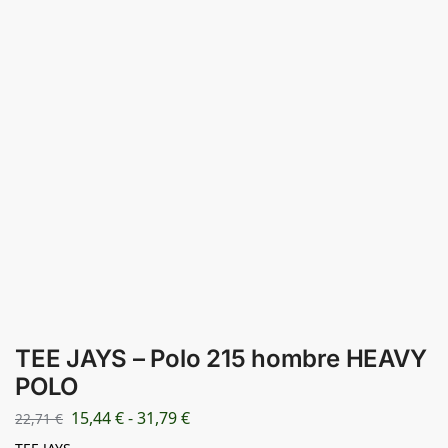
TEE JAYS – Polo 215 hombre HEAVY
POLO
15,44
€
-
31,79
€
22,71
€