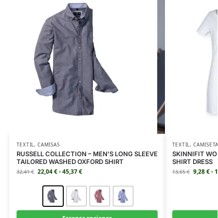
TEXTIL
,
CAMISAS
TEXTIL
,
CAMISET
RUSSELL COLLECTION – MEN’S LONG SLEEVE
SKINNIFIT WOM
TAILORED WASHED OXFORD SHIRT
SHIRT DRESS
22,04
€
-
45,37
€
9,28
€
-
1
32,41
€
13,65
€