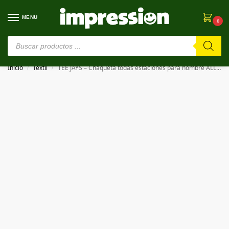
MENU
0
⚠️ Estamos en pruebas. Si algo falla, ¡Perdón!⚠️
Inicio
Textil
TEE JAYS – Chaqueta todas estaciones para hombre ALL WEATHER JACKET
/
/