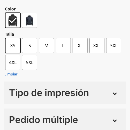
Color
Talla
XS
S
M
L
XL
XXL
3XL
4XL
5XL
Limpiar
Tipo de impresión
Numero de colores
Pedido múltiple