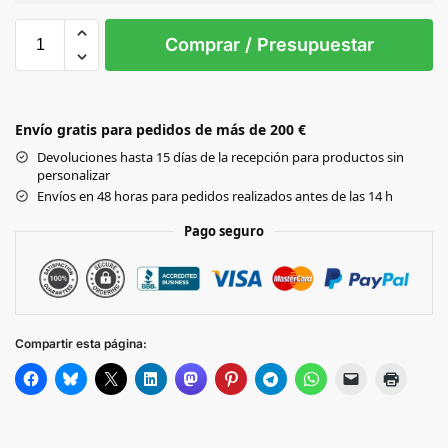
Sin Imprimir
1 tinta
2 tintas
Todo color
XS
S
M
L
XL
XXL
Comprar / Presupuestar
Black
Envío gratis para pedidos de más de 200 €
NAVY
Devoluciones hasta 15 días de la recepción para productos sin
personalizar
Envíos en 48 horas para pedidos realizados antes de las 14 h
Pago seguro
Compartir esta página: