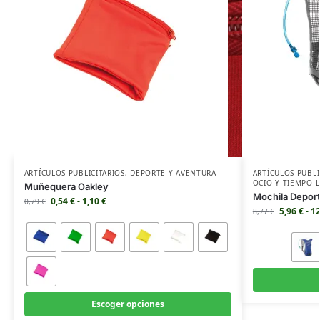
ARTÍCULOS PUBLICITARIOS
,
DEPORTE Y AVENTURA
ARTÍCULOS PUBLI
OCIO Y TIEMPO L
Muñequera Oakley
Mochila Depor
0,54
€
-
1,10
€
0,79
€
5,96
€
-
1
8,77
€
Escoger opciones