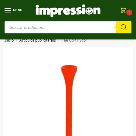
MENU
0
⚠️ Estamos en pruebas. Si algo falla, ¡Perdón!⚠️
Inicio
Artículos publicitarios
Tee Golf Hydor
/
/