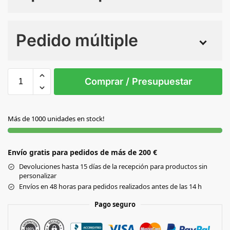
Numero de colores
Pedido múltiple
Sin Imprimir
1 tinta
2 tintas
Todo color
S/T
Comprar / Presupuestar
AMARILLO
Más de 1000 unidades en stock!
AZUL
Envío gratis para pedidos de más de 200 €
BLANCO
Devoluciones hasta 15 días de la recepción para productos sin
personalizar
ROJO
Envíos en 48 horas para pedidos realizados antes de las 14 h
Pago seguro