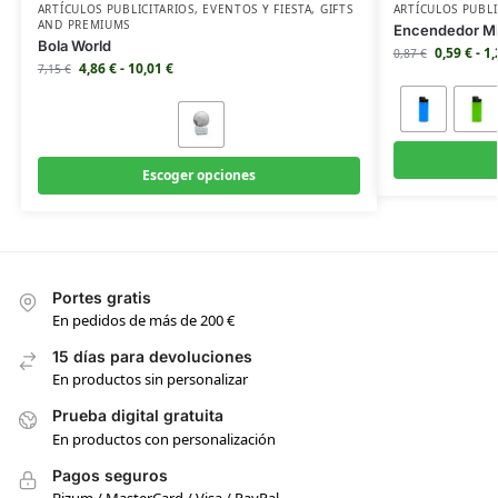
ARTÍCULOS PUBLICITARIOS
,
EVENTOS Y FIESTA
,
GIFTS
ARTÍCULOS PUBLI
AND PREMIUMS
Encendedor Mi
Bola World
0,59
€
-
1
0,87
€
4,86
€
-
10,01
€
7,15
€
Escoger opciones
Portes gratis
En pedidos de más de 200 €
15 días para devoluciones
En productos sin personalizar
Prueba digital gratuita
En productos con personalización
Pagos seguros