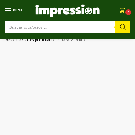
MENU
0
⚠️ Estamos en pruebas. Si algo falla, ¡Perdón!⚠️
Inicio
Artículos publicitarios
Taza Mercurik
/
/