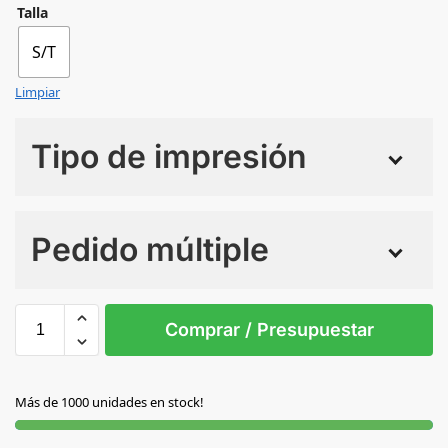
Talla
S/T
Limpiar
Tipo de impresión
Numero de colores
Pedido múltiple
Sin Imprimir
1 tinta
2 tintas
Todo color
S/T
Comprar / Presupuestar
RAINBOW
Más de 1000 unidades en stock!