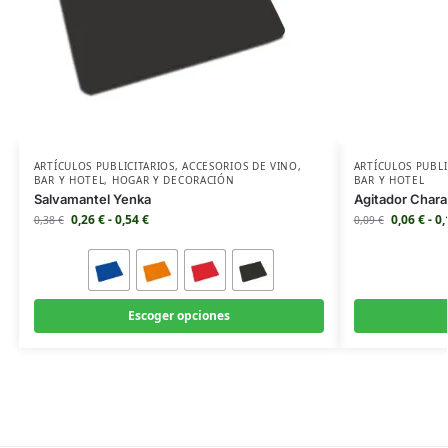
ARTÍCULOS PUBLICITARIOS
,
ACCESORIOS DE VINO
,
ARTÍCULOS PUBLI
BAR Y HOTEL
,
HOGAR Y DECORACIÓN
BAR Y HOTEL
Salvamantel Yenka
Agitador Chara
0,26
€
-
0,54
€
0,06
€
-
0
0,38
€
0,09
€
Escoger opciones