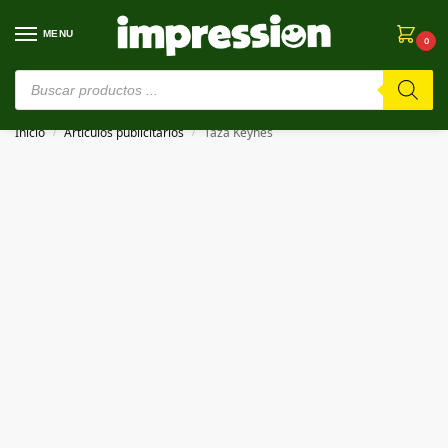
MENU
0
⚠️ Estamos en pruebas. Si algo falla, ¡Perdón!⚠️
Inicio
Artículos publicitarios
Taza Keynes
/
/