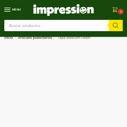
MENU
0
⚠️ Estamos en pruebas. Si algo falla, ¡Perdón!⚠️
Inicio
Artículos publicitarios
Tapa Webcam Fildon
/
/