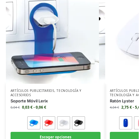
ARTÍCULOS PUBLICITARIOS
,
TECNOLOGÍA Y
ARTÍCULOS PUBLI
ACCESORIOS
TECNOLOGÍA Y A
Soporte Móvil Lerix
Ratón Lyster
0,03
€
-
0,06
€
2,75
€
-
5
0,04
€
4,04
€
Escoger opciones