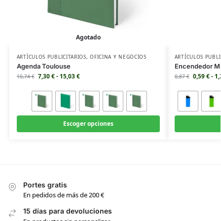
Agotado
ARTÍCULOS PUBLICITARIOS
,
OFICINA Y NEGOCIOS
ARTÍCULOS PUBLI
Agenda Toulouse
Encendedor Mi
7,30
€
-
15,03
€
0,59
€
-
1
10,74
€
0,87
€
Escoger opciones
Portes gratis
En pedidos de más de 200 €
15 días para devoluciones