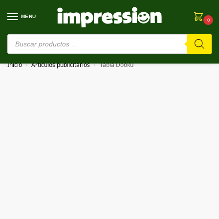
MENU
0
⚠️ Estamos en pruebas. Si algo falla, ¡Perdón!⚠️
Inicio
Artículos publicitarios
Tabla Dooku
/
/