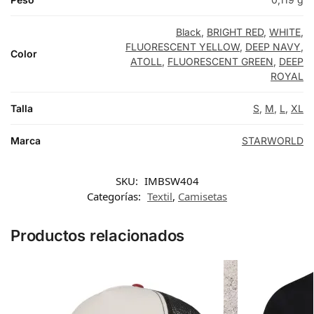
Black
,
BRIGHT RED
,
WHITE
,
FLUORESCENT YELLOW
,
DEEP NAVY
,
Color
ATOLL
,
FLUORESCENT GREEN
,
DEEP
ROYAL
Talla
S
,
M
,
L
,
XL
Marca
STARWORLD
SKU:
IMBSW404
Categorías:
Textil
,
Camisetas
Productos relacionados