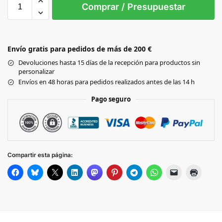
L
M
S
XL
Comprar / Presupuestar
WHITE
Envío gratis para pedidos de más de 200 €
Black
Devoluciones hasta 15 días de la recepción para productos sin
personalizar
BRIGHT RED
Envíos en 48 horas para pedidos realizados antes de las 14 h
Pago seguro
DEEP NAVY
FLUORESCENT
YELLOW
Compartir esta página:
ATOLL
FLUORESCENT
GREEN
DEEP ROYAL