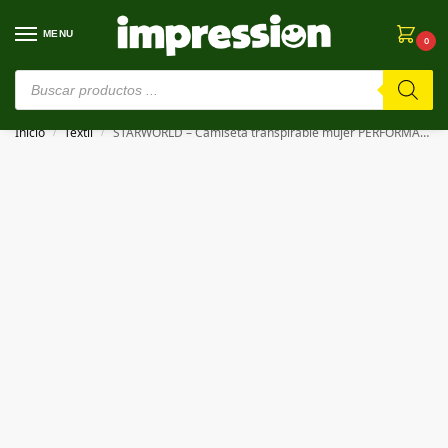
MENU
0
⚠️ Estamos en pruebas. Si algo falla, ¡Perdón!⚠️
Inicio
Textil
STARWORLD – Camiseta transpirable mujer PERFORMANCE TEE WOMEN
/
/