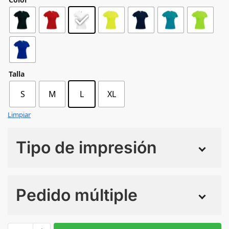
Talla
S
M
L
XL
Limpiar
Tipo de impresión
Numero de colores
Pedido múltiple
Sin Imprimir
1 tinta
2 tintas
Todo color