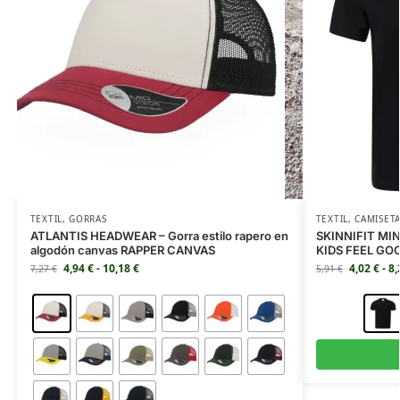
TEXTIL
,
GORRAS
TEXTIL
,
CAMISET
ATLANTIS HEADWEAR – Gorra estilo rapero en
SKINNIFIT MINI
algodón canvas RAPPER CANVAS
KIDS FEEL GO
4,94
€
-
10,18
€
4,02
€
-
8
7,27
€
5,91
€