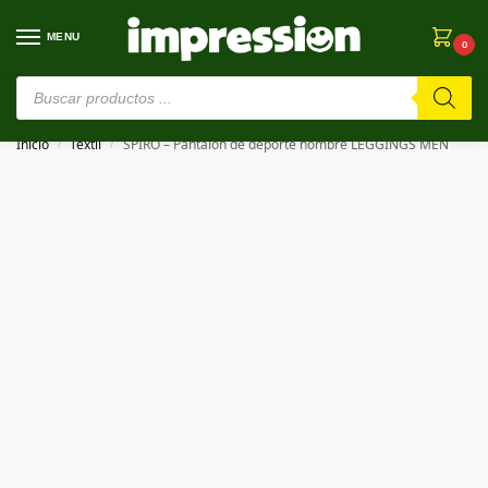
MENU
0
⚠️ Estamos en pruebas. Si algo falla, ¡Perdón!⚠️
Inicio
Textil
SPIRO – Pantalón de deporte hombre LEGGINGS MEN
/
/