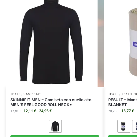
TEXTIL
,
CAMISETAS
TEXTIL
,
TEXTIL 
SKINNIFIT MEN – Camiseta con cuello alto
RESULT – Man
MEN’S FEEL GOOD ROLL NECK*
BLANKET
12,11
€
-
24,93
€
13,77
€
-
17,81
€
20,25
€