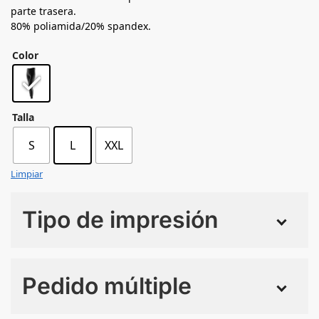
parte trasera.
80% poliamida/20% spandex.
Color
Talla
S
L
XXL
Limpiar
Tipo de impresión
Numero de colores
Pedido múltiple
Sin Imprimir
1 tinta
2 tintas
Todo color