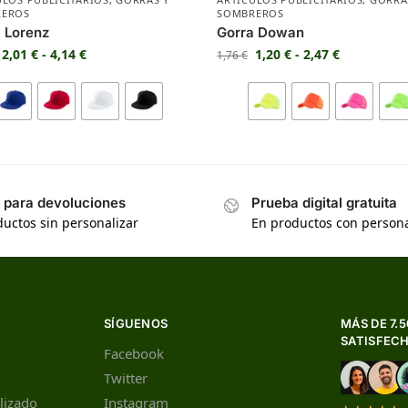
REROS
SOMBREROS
 Lorenz
Gorra Dowan
2,01
€
-
4,14
€
1,20
€
-
2,47
€
1,76
€
s para devoluciones
Prueba digital gratuita
uctos sin personalizar
En productos con persona
SÍGUENOS
MÁS DE 7.
SATISFEC
Facebook
Twitter
lizado
Instagram