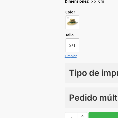
Dimensiones:
x x Cm
Color
Talla
S/T
Limpiar
Tipo de imp
Numero de colores
Pedido múlt
Sin Imprimir
1 tinta
2
S