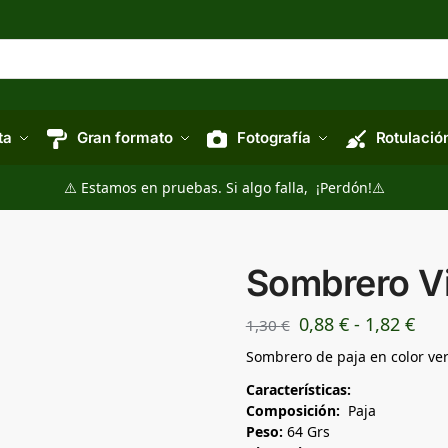
ta
Gran formato
Fotografía
Rotulació
⚠️ Estamos en pruebas. Si algo falla, ¡Perdón!⚠️
Sombrero V
0,88
€
-
1,82
€
1,30
€
Sombrero de paja en color verd
Características:
Composición:
Paja
Peso:
64 Grs