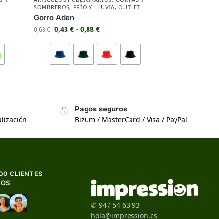
SOMBREROS
,
FRÍO Y LLUVIA
,
OUTLET
Gorro Aden
0,43
€
-
0,88
€
0,63
€
Pagos seguros
lización
Bizum / MasterCard / Visa / PayPal
500 CLIENTES
HOS
✆ 947 54 63 93
hola@impression.es