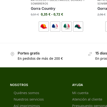
SOMBREROS
SOMB
Gorra Country
Gorra
0,35
€
-
0,72
€
0,51
€
2,96
€
Portes gratis
15 día
En pedidos de más de 200 €
En prod
NOSOTROS
AYUDA
Quiénes somos
Mi cuenta
Nuestros servicios
Atención al cliente
Así imprimimos
Presupuesto persona