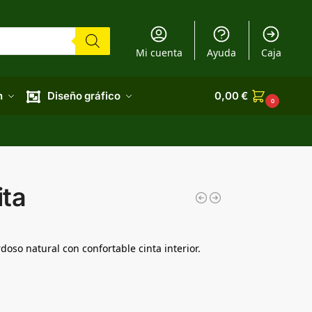
Mi cuenta
Ayuda
Caja
n
Diseño gráfico
0,00
€
0
ita
oso natural con confortable cinta interior.