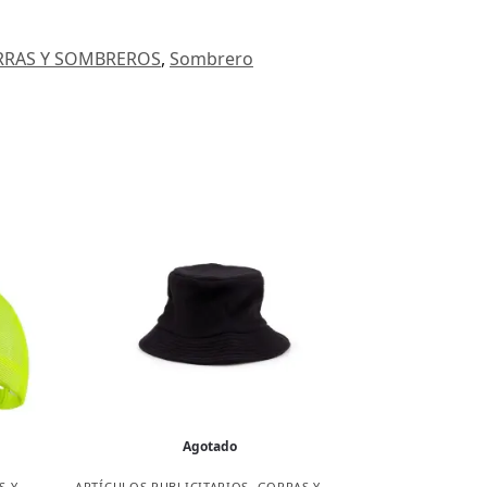
RAS Y SOMBREROS
,
Sombrero
Agotado
S Y
ARTÍCULOS PUBLICITARIOS
,
GORRAS Y