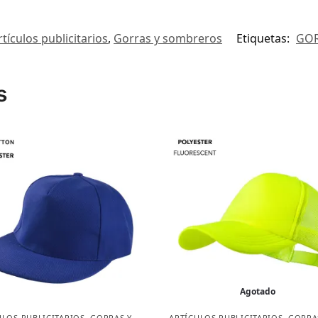
rtículos publicitarios
,
Gorras y sombreros
Etiquetas:
GOR
s
Agotado
ULOS PUBLICITARIOS
,
GORRAS Y
ARTÍCULOS PUBLICITARIOS
,
GORRA