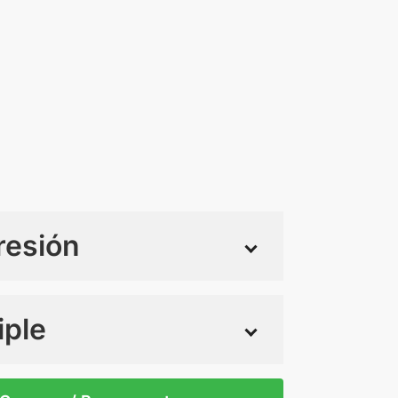
resión
iple
 tintas
Todo color
/T