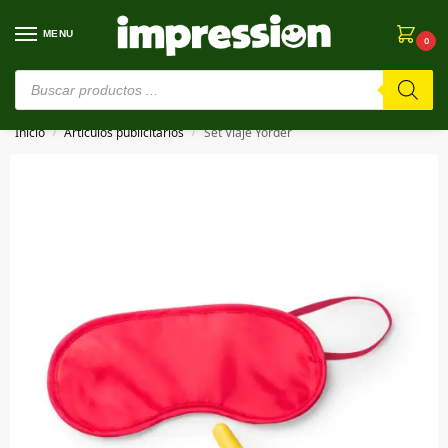
MENU
0
⚠️ Estamos en pruebas. Si algo falla, ¡Perdón!⚠️
Inicio
Artículos publicitarios
Set Viaje Yorder
/
/