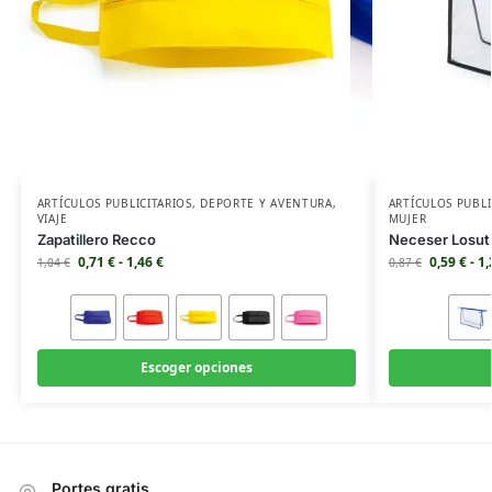
ARTÍCULOS PUBLICITARIOS
,
DEPORTE Y AVENTURA
,
ARTÍCULOS PUBLI
VIAJE
MUJER
Zapatillero Recco
Neceser Losut
0,71
€
-
1,46
€
0,59
€
-
1
1,04
€
0,87
€
Escoger opciones
Portes gratis