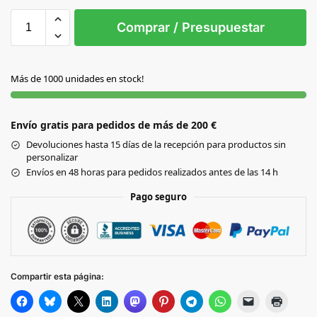
Sin Imprimir
1 tinta
2 tintas
Todo color
S/T
Comprar / Presupuestar
AMARILLO
Más de 1000 unidades en stock!
AZUL
Envío gratis para pedidos de más de 200 €
BLANCO
Devoluciones hasta 15 días de la recepción para productos sin
personalizar
FUCSIA
Envíos en 48 horas para pedidos realizados antes de las 14 h
Pago seguro
NEGRO
ROJO
Compartir esta página: