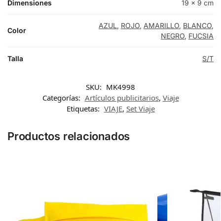
Dimensiones
19 × 9 cm
AZUL
,
ROJO
,
AMARILLO
,
BLANCO
,
Color
NEGRO
,
FUCSIA
Talla
S/T
SKU:
MK4998
Categorías:
Artículos publicitarios
,
Viaje
Etiquetas:
VIAJE
,
Set Viaje
Productos relacionados