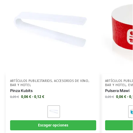
ARTÍCULOS PUBLICITARIOS
,
ACCESORIOS DE VINO
,
ARTÍCULOS PUBLI
BAR Y HOTEL
BAR Y HOTEL
,
EV
Pinza Kubits
Pulsera Mawi
0,06
€
-
0,12
€
0,06
€
-
0
0,09
€
0,09
€
Escoger opciones