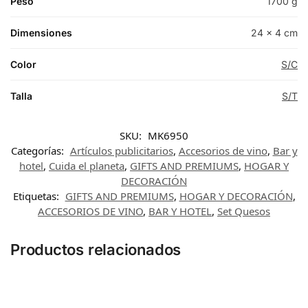
Peso
1700 g
Dimensiones
24 × 4 cm
Color
S/C
Talla
S/T
SKU:
MK6950
Categorías:
Artículos publicitarios
,
Accesorios de vino
,
Bar y
hotel
,
Cuida el planeta
,
GIFTS AND PREMIUMS
,
HOGAR Y
DECORACIÓN
Etiquetas:
GIFTS AND PREMIUMS
,
HOGAR Y DECORACIÓN
,
ACCESORIOS DE VINO
,
BAR Y HOTEL
,
Set Quesos
Productos relacionados