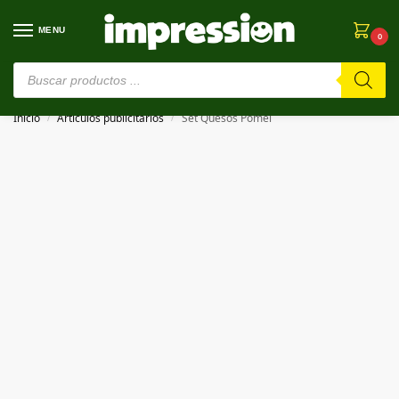
MENU
0
⚠️ Estamos en pruebas. Si algo falla, ¡Perdón!⚠️
Inicio
Artículos publicitarios
Set Quesos Pomel
/
/