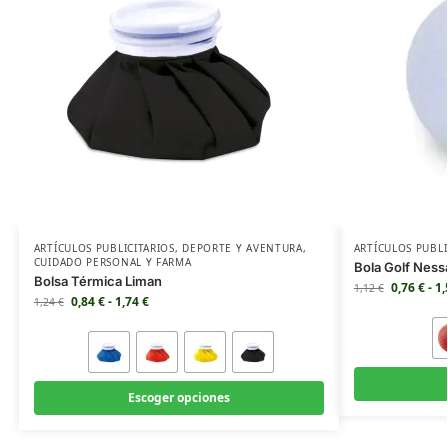
ARTÍCULOS PUBLICITARIOS
,
DEPORTE Y AVENTURA
,
ARTÍCULOS PUBLI
CUIDADO PERSONAL Y FARMA
Bola Golf Ness
Bolsa Térmica Liman
0,76
€
-
1
1,12
€
0,84
€
-
1,74
€
1,24
€
Escoger opciones