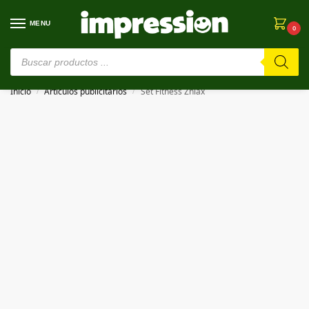
MENU
0
⚠️ Estamos en pruebas. Si algo falla, ¡Perdón!⚠️
Inicio
Artículos publicitarios
Set Fitness Zhiax
/
/