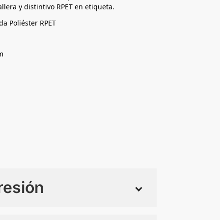
llera y distintivo RPET en etiqueta.
da Poliéster RPET
m
resión