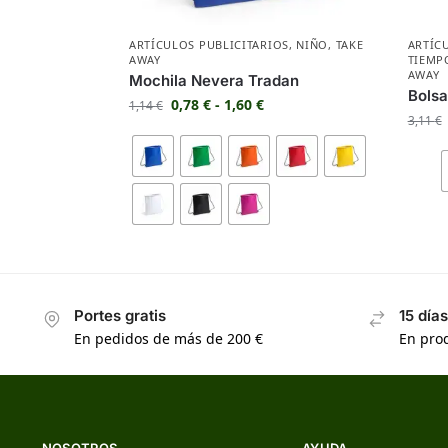
ARTÍCULOS PUBLICITARIOS
,
NIÑO
,
TAKE
ARTÍC
AWAY
TIEMP
AWAY
Mochila Nevera Tradan
Bolsa
0,78
€
-
1,60
€
1,14
€
3,11
€
Portes gratis
15 día
En pedidos de más de 200 €
En prod