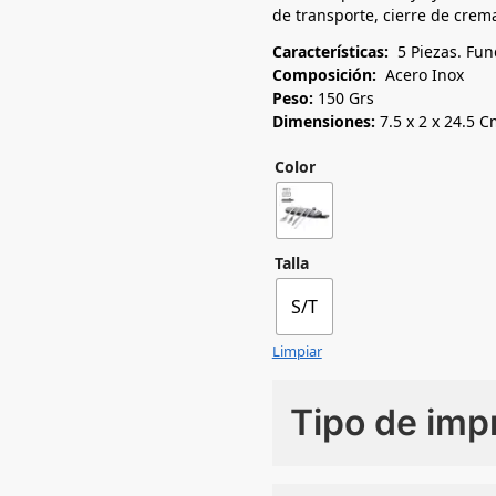
de transporte, cierre de crema
Características:
5 Piezas. Fun
Composición:
Acero Inox
Peso:
150 Grs
Dimensiones:
7.5 x 2 x 24.5 C
Color
Talla
S/T
Limpiar
Tipo de imp
Numero de colores