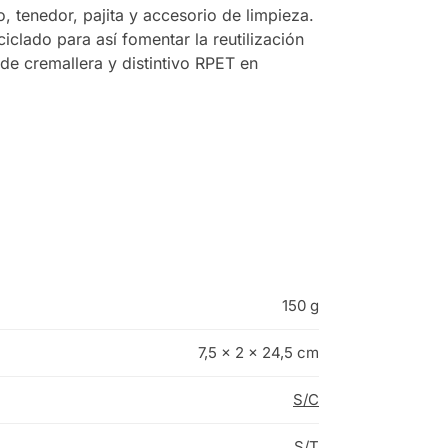
o, tenedor, pajita y accesorio de limpieza.
iclado para así fomentar la reutilización
 de cremallera y distintivo RPET en
150 g
7,5 × 2 × 24,5 cm
S/C
S/T