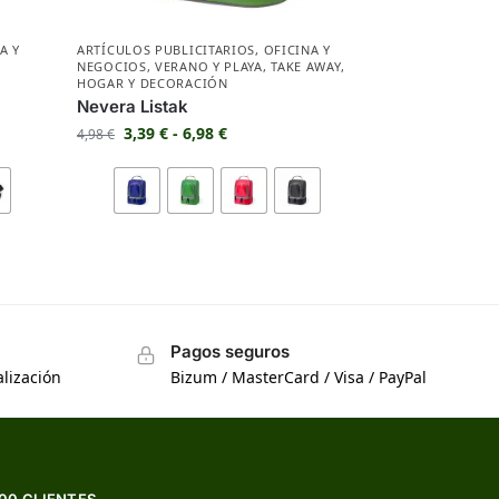
A Y
ARTÍCULOS PUBLICITARIOS
,
OFICINA Y
NEGOCIOS
,
VERANO Y PLAYA
,
TAKE AWAY
,
HOGAR Y DECORACIÓN
Nevera Listak
3,39
€
-
6,98
€
4,98
€
Pagos seguros
lización
Bizum / MasterCard / Visa / PayPal