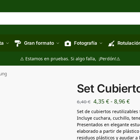
ta
Gran formato
Fotografía
Rotulació
⚠️ Estamos en pruebas. Si algo falla, ¡Perdón!⚠️
lung
Set Cubiert
4,35
€
-
8,96
€
6,40
€
Set de cubiertos reutilizables
Incluye cuchara, cuchillo, tene
Presentados en elegante estuc
elaborado a partir de plástico
residuos plásticos y ayudar a 