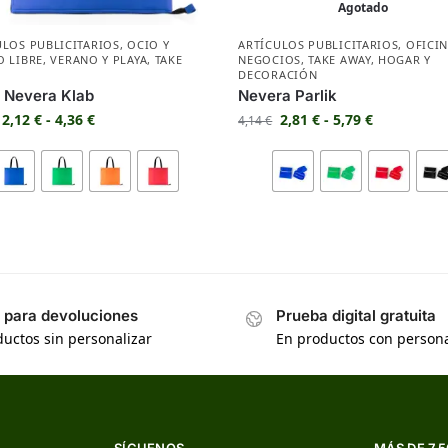
Agotado
ULOS PUBLICITARIOS
,
OCIO Y
ARTÍCULOS PUBLICITARIOS
,
OFICIN
O LIBRE
,
VERANO Y PLAYA
,
TAKE
NEGOCIOS
,
TAKE AWAY
,
HOGAR Y
DECORACIÓN
 Nevera Klab
Nevera Parlik
2,12
€
-
4,36
€
2,81
€
-
5,79
€
4,14
€
s para devoluciones
Prueba digital gratuita
uctos sin personalizar
En productos con persona