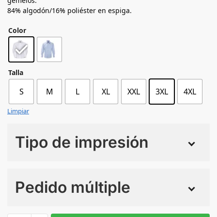
gemelos.
84% algodón/16% poliéster en espiga.
Color
Talla
S
M
L
XL
XXL
3XL
4XL
Limpiar
Tipo de impresión
Numero de colores
Pedido múltiple
Sin Imprimir
1 tinta
2 tintas
Todo color