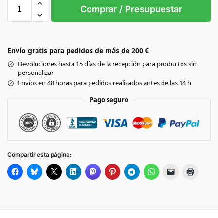
3XL
L
M
S
XL
XXL
Comprar / Presupuestar
WHITE
LIGHT
Envío gratis para pedidos de más de 200 €
BLUE
Devoluciones hasta 15 días de la recepción para productos sin
personalizar
Envíos en 48 horas para pedidos realizados antes de las 14 h
Pago seguro
Compartir esta página: