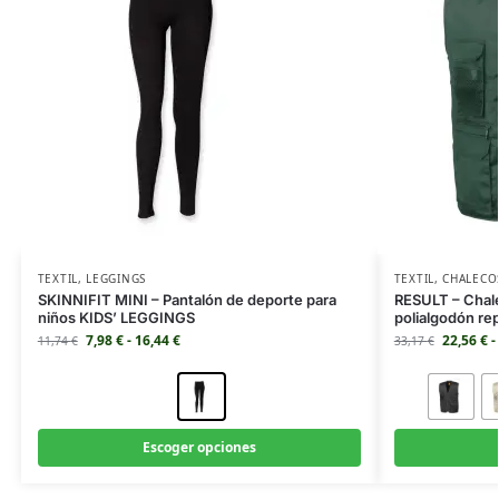
TEXTIL
,
LEGGINGS
TEXTIL
,
CHALECO
SKINNIFIT MINI – Pantalón de deporte para
RESULT – Chale
niños KIDS’ LEGGINGS
polialgodón r
7,98
€
-
16,44
€
22,56
€
-
11,74
€
33,17
€
Escoger opciones