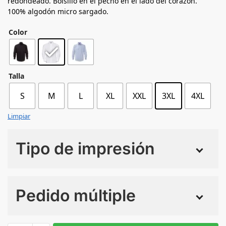
redondeado. Bolsillo en el pecho en el lado del corazón.
100% algodón micro sargado.
Color
Talla
S
M
L
XL
XXL
3XL
4XL
Limpiar
Tipo de impresión
Numero de colores
Pedido múltiple
Sin Imprimir
1 tinta
2 tintas
Todo color