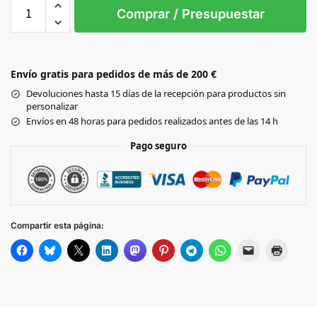
3XL
L
M
S
XL
XX
Comprar / Presupuestar
WHITE
Envío gratis para pedidos de más de 200 €
Black
Devoluciones hasta 15 días de la recepción para productos sin
personalizar
BRIGHT
Envíos en 48 horas para pedidos realizados antes de las 14 h
SKY
Pago seguro
Compartir esta página: