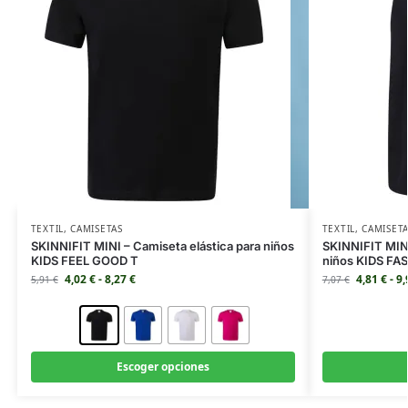
TEXTIL
,
CAMISETAS
TEXTIL
,
CAMISET
SKINNIFIT MINI – Camiseta elástica para niños
SKINNIFIT MINI
KIDS FEEL GOOD T
niños KIDS F
4,02
€
-
8,27
€
4,81
€
-
9
5,91
€
7,07
€
Escoger opciones