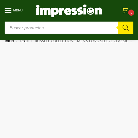
MENU
0
⚠️ Estamos en pruebas. Si algo falla, ¡Perdón!⚠️
Inicio
Textil
RUSSELL COLLECTION – MEN’S LONG SLEEVE CLASSIC ULTIMATE NON-IRON SHIRT
/
/