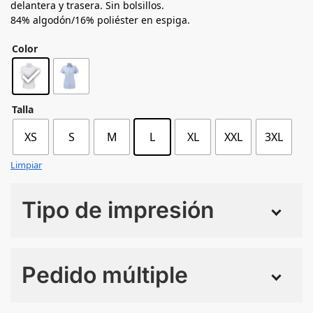
delantera y trasera. Sin bolsillos.
84% algodón/16% poliéster en espiga.
Color
Talla
XS
S
M
L
XL
XXL
3XL
Limpiar
Tipo de impresión
Numero de colores
Pedido múltiple
Sin Imprimir
1 tinta
2 tintas
Todo color