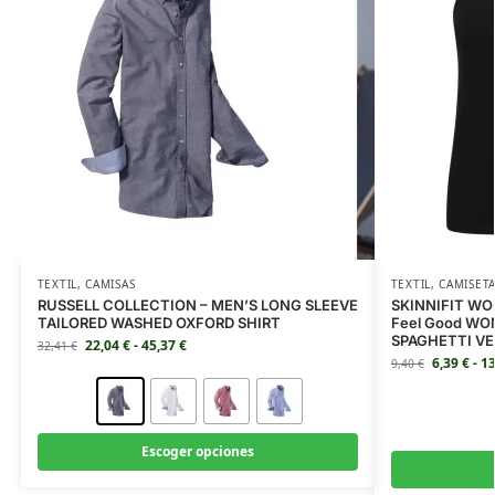
TEXTIL
,
CAMISAS
TEXTIL
,
CAMISET
RUSSELL COLLECTION – MEN’S LONG SLEEVE
SKINNIFIT WOM
TAILORED WASHED OXFORD SHIRT
Feel Good WO
SPAGHETTI V
22,04
€
-
45,37
€
32,41
€
6,39
€
-
1
9,40
€
Escoger opciones