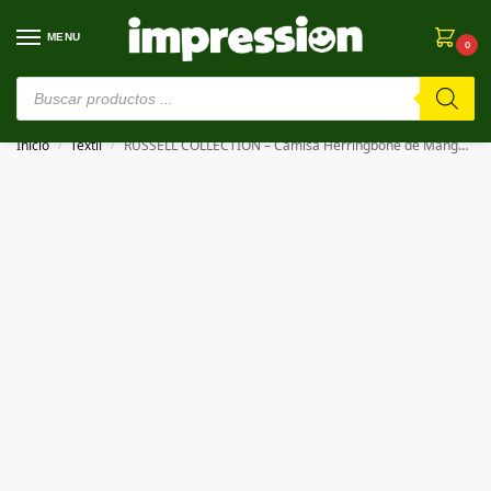
MENU
0
⚠️ Estamos en pruebas. Si algo falla, ¡Perdón!⚠️
Inicio
Textil
RUSSELL COLLECTION – Camisa Herringbone de Manga Corta de mujer CHEMISE FEMME À CHEVRONS
/
/