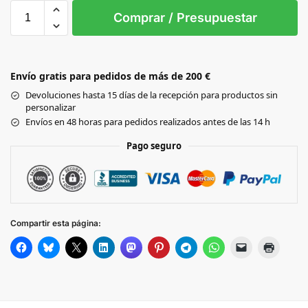
L
M
S
XL
XS
XXL
Comprar / Presupuestar
WHITE
LIGHT
Envío gratis para pedidos de más de 200 €
BLUE
Devoluciones hasta 15 días de la recepción para productos sin
personalizar
Envíos en 48 horas para pedidos realizados antes de las 14 h
Pago seguro
Compartir esta página: