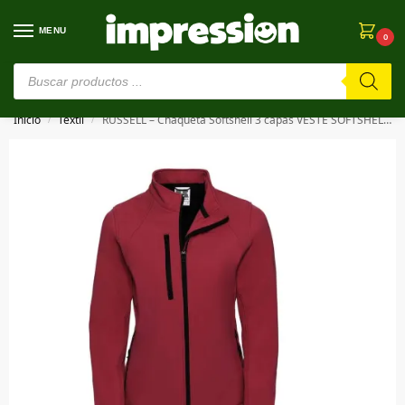
MENU
0
⚠️ Estamos en pruebas. Si algo falla, ¡Perdón!⚠️
Inicio
Textil
RUSSELL – Chaqueta Softshell 3 capas VESTE SOFTSHELL FEMME
/
/