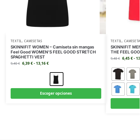
TEXTIL
,
CAMISETAS
TEXTIL
,
CAMISET
SKINNIFIT WOMEN – Camiseta sin mangas
SKINNIFIT MEN
Feel Good WOMEN’S FEEL GOOD STRETCH
THE FEEL GOO
SPAGHETTI VEST
6,45
€
-
1
9,48
€
6,39
€
-
13,16
€
9,40
€
Escoger opciones