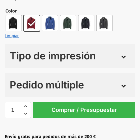
Color
Limpiar
Tipo de impresión
Numero de colores
Pedido múltiple
Sin Imprimir
1 tinta
2 tintas
Todo color
Child product needs to have two attributes
Comprar / Presupuestar
Envío gratis para pedidos de más de 200 €