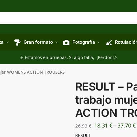
ta
Gran formato
Fotografía
Rotulació
⚠️ Estamos en pruebas. Si algo falla, ¡Perdón!⚠️
 mujer WOMENS ACTION TROUSERS
RESULT – Pa
trabajo mu
ACTION TR
18,31
€
-
37,70
€
26,93
€
RESULT