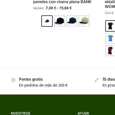
paneles con visera plana BANK
elást
WOM
7,30
€
-
15,04
€
10,74
€
7,11
€
Portes gratis
15 día
En pedidos de más de 200 €
En prod
NOSOTROS
AYUDA