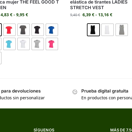
ica mujer THE FEEL GOOD T
elástica de tirantes LADIES
EN
STRETCH VEST
4,83
€
-
9,95
€
6,39
€
-
13,16
€
9,40
€
s para devoluciones
Prueba digital gratuita
uctos sin personalizar
En productos con persona
SÍGUENOS
MÁS DE 7.