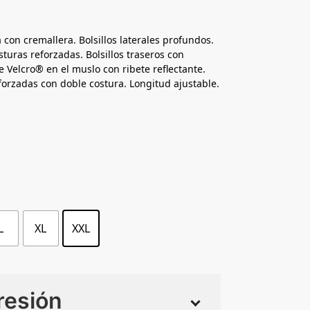
con cremallera. Bolsillos laterales profundos.
osturas reforzadas. Bolsillos traseros con
de Velcro® en el muslo con ribete reflectante.
forzadas con doble costura. Longitud ajustable.
L
XL
XXL
resión