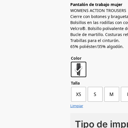
Pantalón de trabajo mujer
WOMENS ACTION TROUSERS
Cierre con botones y bragueta 
Bolsillos en las rodillas con c
Velcro®. Bolsillo polivalente 
Bucle de martillo. Costuras re
Trabillas para el cinturón.
65% poliéster/35% algodón.
Color
Talla
XS
S
M
Limpiar
Tipo de imp