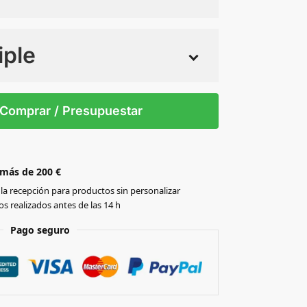
iple
 tintas
Todo color
M
S
XL
XS
Comprar / Presupuestar
 más de 200 €
la recepción para productos sin personalizar
s realizados antes de las 14 h
Pago seguro