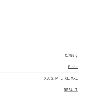
0,788 g
Black
XS
,
S
,
M
,
L
,
XL
,
XXL
RESULT