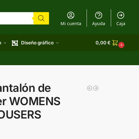
Mi cuenta
Ayuda
Caja
n
Diseño gráfico
0,00
€
0
ntalón de
jer WOMENS
OUSERS