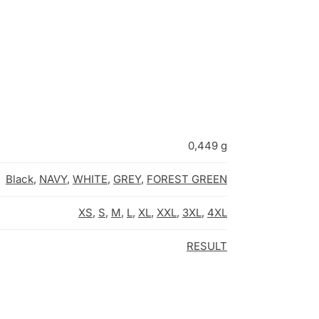
0,449 g
Black
,
NAVY
,
WHITE
,
GREY
,
FOREST GREEN
XS
,
S
,
M
,
L
,
XL
,
XXL
,
3XL
,
4XL
RESULT