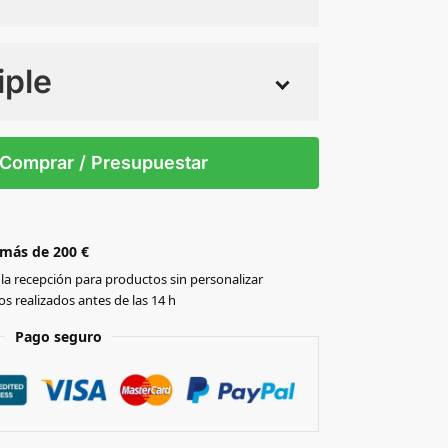
iple
 tintas
Todo color
4XL
L
M
S
XL
XS
Comprar / Presupuestar
 más de 200 €
la recepción para productos sin personalizar
s realizados antes de las 14 h
Pago seguro