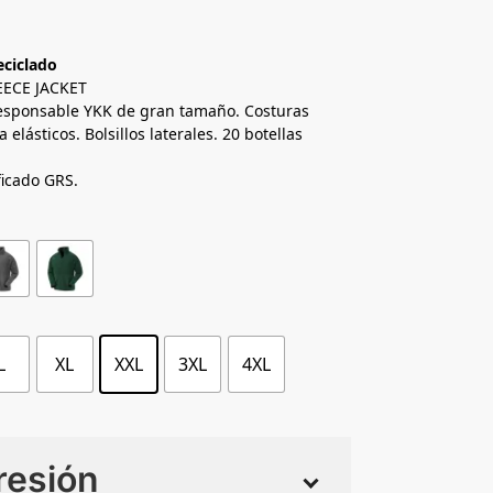
eciclado
ECE JACKET
sponsable YKK de gran tamaño. Costuras
elásticos. Bolsillos laterales. 20 botellas
ficado GRS.
L
XL
XXL
3XL
4XL
resión