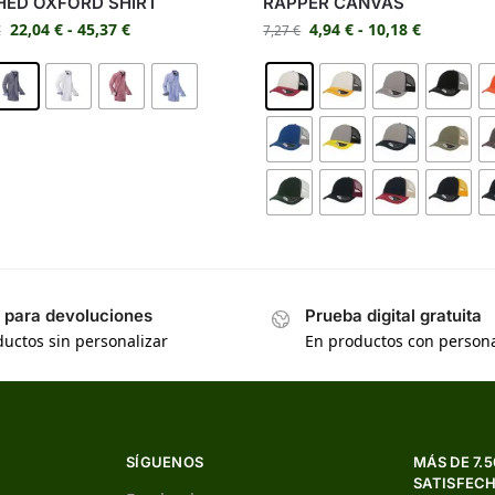
ED OXFORD SHIRT
RAPPER CANVAS
22,04
€
-
45,37
€
4,94
€
-
10,18
€
€
7,27
€
s para devoluciones
Prueba digital gratuita
uctos sin personalizar
En productos con persona
SÍGUENOS
MÁS DE 7.
SATISFEC