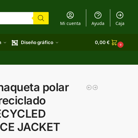
Mi cuenta
Ayuda
Caja
n
Diseño gráfico
0,00
€
0
haqueta polar
reciclado
ECYCLED
CE JACKET