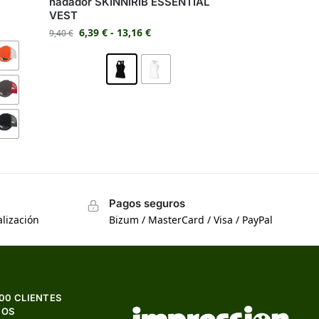
nadador SKINNIRIB ESSENTIAL
VEST
6,39
€
-
13,16
€
9,40
€
Pagos seguros
lización
Bizum / MasterCard / Visa / PayPal
500 CLIENTES
HOS