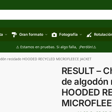
ta
Gran formato
Fotografía
Rotulació
⚠️ Estamos en pruebas. Si algo falla, ¡Perdón!⚠️
lgodón reciclado HOODED RECYCLED MICROFLEECE JACKET
RESULT – C
de algodón 
HOODED R
MICROFLEE