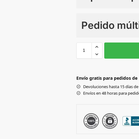
Numero de colores
Pedido múlt
Sin Imprimir
1 tinta
2
XXL
3XL
Black
Envío gratis para pedidos de
NAVY
Devoluciones hasta 15 días de 
Envíos en 48 horas para pedido
WHITE
GREY
FOREST
GREEN