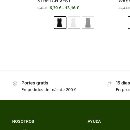
STRETCH VEST
WASH
6,39
€
-
13,16
€
9,40
€
32,41
Portes gratis
15 día
En pedidos de más de 200 €
En prod
NOSOTROS
AYUDA