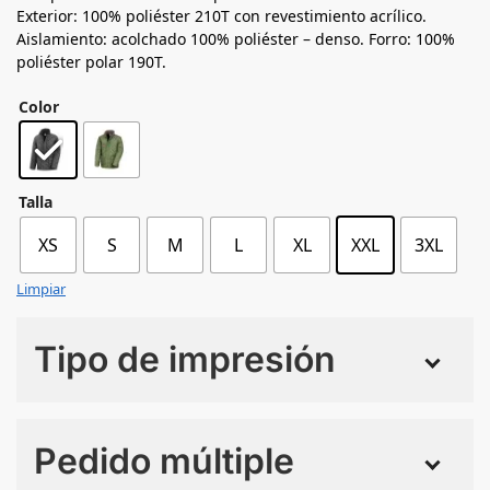
Exterior: 100% poliéster 210T con revestimiento acrílico.
Aislamiento: acolchado 100% poliéster – denso. Forro: 100%
poliéster polar 190T.
Color
Talla
XS
S
M
L
XL
XXL
3XL
Limpiar
Tipo de impresión
Numero de colores
Pedido múltiple