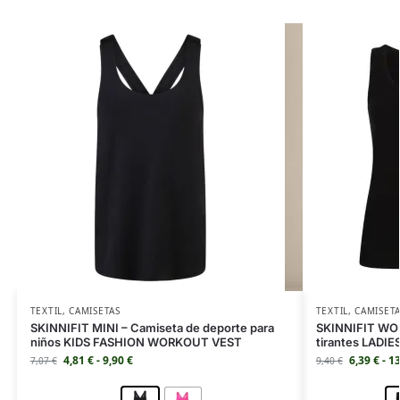
TEXTIL
,
CAMISETAS
TEXTIL
,
CAMISET
SKINNIFIT MINI – Camiseta de deporte para
SKINNIFIT WOM
niños KIDS FASHION WORKOUT VEST
tirantes LADI
4,81
€
-
9,90
€
6,39
€
-
1
7,07
€
9,40
€