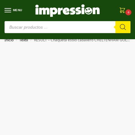
MENU
0
⚠️ Estamos en pruebas. Si algo falla, ¡Perdón!⚠️
Inicio
Textil
RESULT – Chaqueta estilo caballero CHELTENHAM GOLD JACKET
/
/