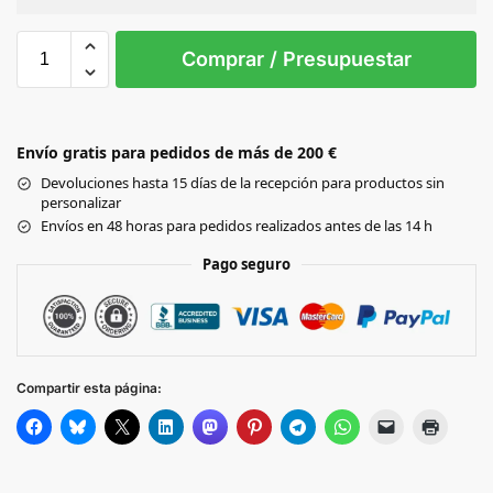
Sin Imprimir
1 tinta
2 tintas
Todo color
XXL
3XL
L
M
S
XL
Comprar / Presupuestar
Black
Envío gratis para pedidos de más de 200 €
Olive
Devoluciones hasta 15 días de la recepción para productos sin
personalizar
Envíos en 48 horas para pedidos realizados antes de las 14 h
Pago seguro
Compartir esta página: