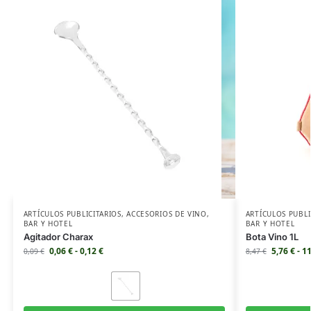
ARTÍCULOS PUBLICITARIOS
,
ACCESORIOS DE VINO
,
ARTÍCULOS PUBLI
BAR Y HOTEL
BAR Y HOTEL
Agitador Charax
Bota Vino 1L
0,06
€
-
0,12
€
5,76
€
-
1
0,09
€
8,47
€