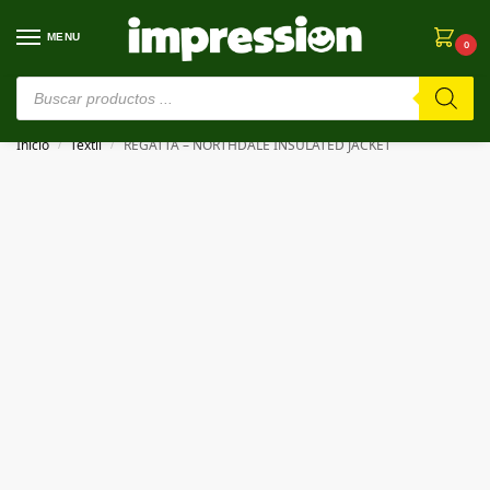
MENU
0
⚠️ Estamos en pruebas. Si algo falla, ¡Perdón!⚠️
Inicio
Textil
REGATTA – NORTHDALE INSULATED JACKET
/
/