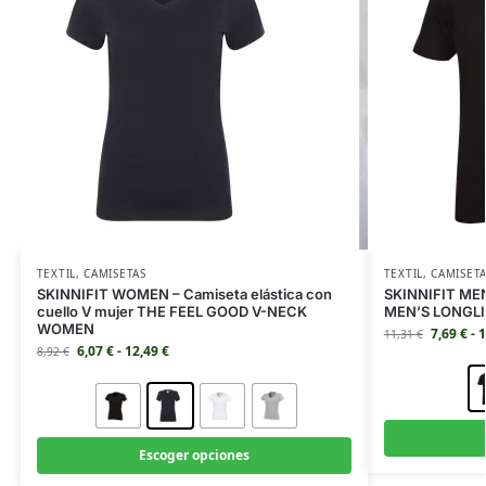
TEXTIL
,
CAMISETAS
TEXTIL
,
CAMISET
SKINNIFIT WOMEN – Camiseta elástica con
SKINNIFIT MEN
cuello V mujer THE FEEL GOOD V-NECK
MEN’S LONGLI
WOMEN
7,69
€
-
1
11,31
€
6,07
€
-
12,49
€
8,92
€
Escoger opciones