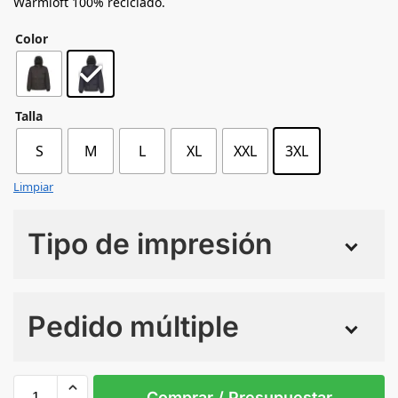
Warmloft 100% reciclado.
Color
Talla
S
M
L
XL
XXL
3XL
Limpiar
Tipo de impresión
Numero de colores
Pedido múltiple
Sin Imprimir
1 tinta
2 tintas
Todo color
3XL
L
M
S
XL
XXL
Comprar / Presupuestar