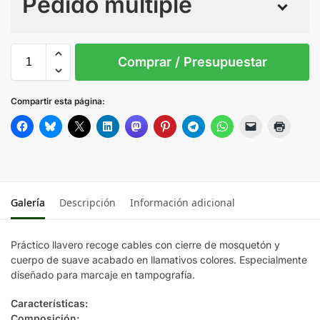
Pedido múltiple
Sin Imprimir
1 tinta
2 tintas
Todo color
S/T
Comprar / Presupuestar
AMARILLO
Compartir esta página:
AZUL
BLANCO
Galería
Descripción
Información adicional
NEGRO
Práctico llavero recoge cables con cierre de mosquetón y
ROJO
cuerpo de suave acabado en llamativos colores. Especialmente
diseñado para marcaje en tampografía.
Características:
Composición: