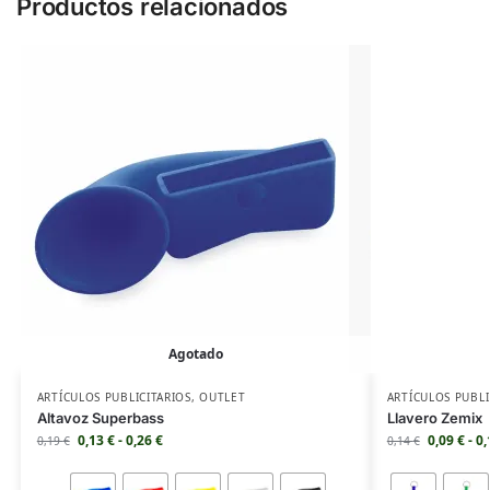
Productos relacionados
Agotado
ARTÍCULOS PUBLICITARIOS
,
OUTLET
ARTÍCULOS PUBLI
Altavoz Superbass
Llavero Zemix
0,13
€
-
0,26
€
0,09
€
-
0
0,19
€
0,14
€