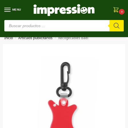
MENU
0
⚠️ Estamos en pruebas. Si algo falla, ¡Perdón!⚠️
Inicio
Artículos publicitarios
Recogecables Bael
/
/