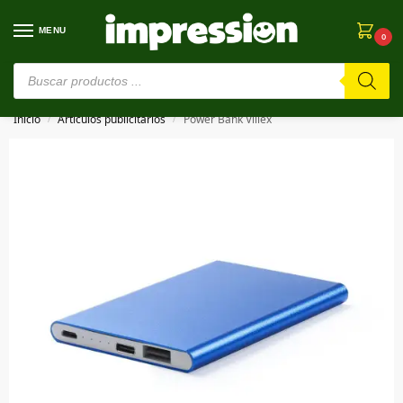
MENU
0
⚠️ Estamos en pruebas. Si algo falla, ¡Perdón!⚠️
Inicio
Artículos publicitarios
Power Bank Villex
/
/