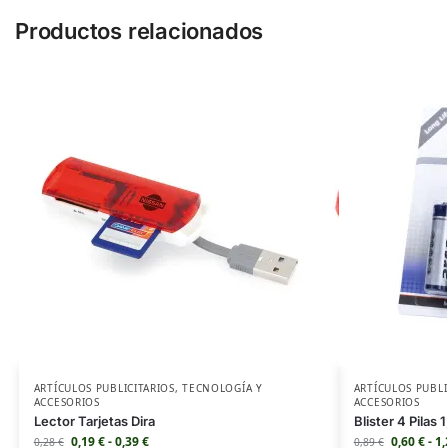
Productos relacionados
ARTÍCULOS PUBLICITARIOS
,
TECNOLOGÍA Y
ARTÍCULOS PUBLI
ACCESORIOS
ACCESORIOS
Lector Tarjetas Dira
Blister 4 Pilas
0,19
€
-
0,39
€
0,60
€
-
1
0,28
€
0,89
€