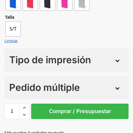
Talla
S/T
Limpiar
Tipo de impresión
Numero de colores
Pedido múltiple
Sin Imprimir
1 tinta
2 tintas
Todo color
S/T
Comprar / Presupuestar
AZUL
Sólo quedan 3 unidades en stock!