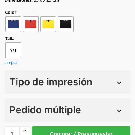
Color
Talla
S/T
Limpiar
Tipo de impresión
Numero de colores
Pedido múltiple
Sin Imprimir
1 tinta
2 tintas
Todo color
S/T
Comprar / Presupuestar