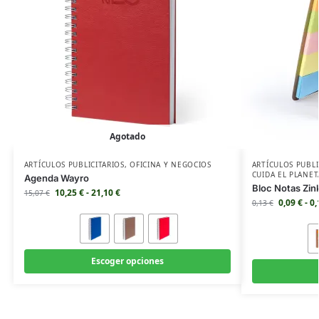
Agotado
ARTÍCULOS PUBLICITARIOS
,
OFICINA Y NEGOCIOS
ARTÍCULOS PUBLI
CUIDA EL PLANET
Agenda Wayro
Bloc Notas Zin
10,25
€
-
21,10
€
15,07
€
0,09
€
-
0
0,13
€
Escoger opciones