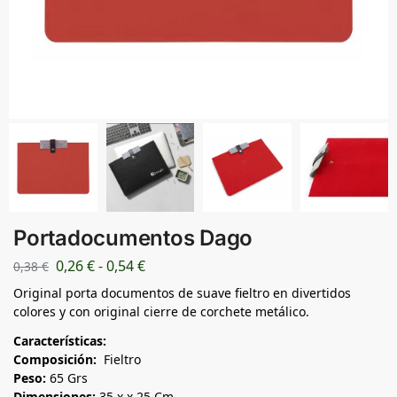
Portadocumentos Dago
0,26
€
-
0,54
€
0,38
€
Original porta documentos de suave fieltro en divertidos
colores y con original cierre de corchete metálico.
Características:
Composición:
Fieltro
Peso:
65 Grs
Dimensiones:
35 x x 25 Cm