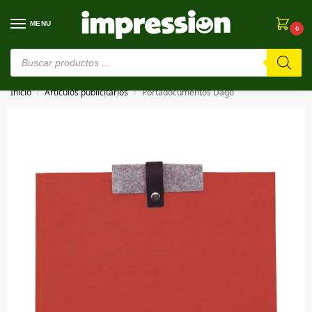
MENU
0
⚠️ Estamos en pruebas. Si algo falla, ¡Perdón!⚠️
Inicio
Artículos publicitarios
Portadocumentos Dago
/
/