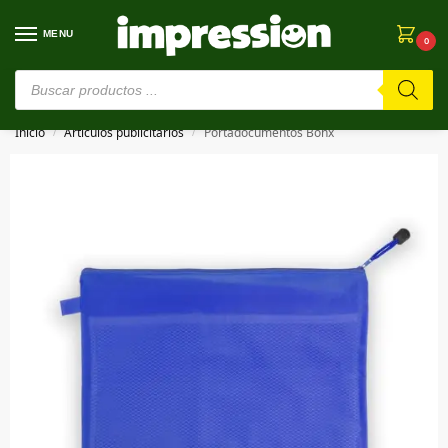
MENU
0
⚠️ Estamos en pruebas. Si algo falla, ¡Perdón!⚠️
Inicio
Artículos publicitarios
Portadocumentos Bonx
/
/