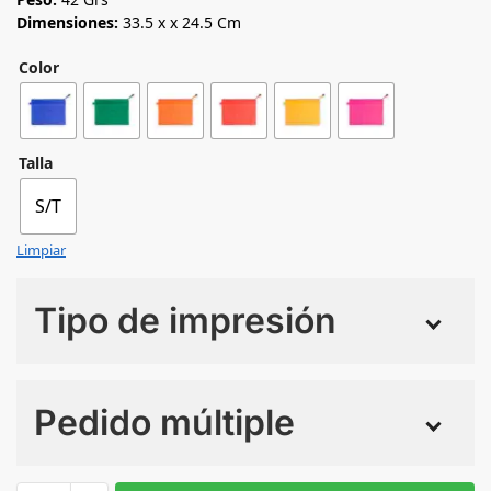
Dimensiones:
33.5 x x 24.5 Cm
Color
Talla
S/T
Limpiar
Tipo de impresión
Numero de colores
Pedido múltiple
Sin Imprimir
1 tinta
2 tintas
Todo color