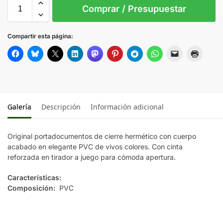
S/T
Comprar / Presupuestar
AMARILLO
Compartir esta página:
AZUL
FUCSIA
Galería
Descripción
Información adicional
NARANJA
Original portadocumentos de cierre hermético con cuerpo
ROJO
acabado en elegante PVC de vivos colores. Con cinta
reforzada en tirador a juego para cómoda apertura.
VERDE
Características:
Composición:
PVC