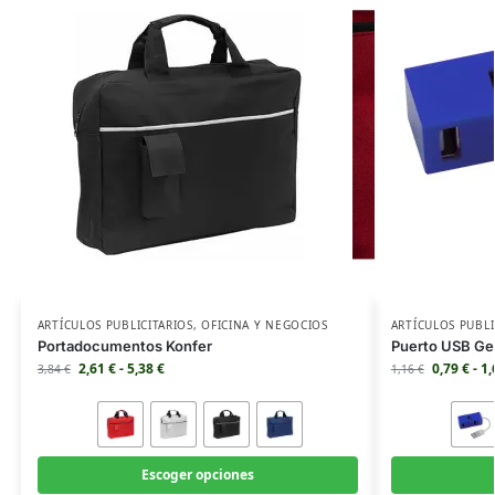
ARTÍCULOS PUBLICITARIOS
,
OFICINA Y NEGOCIOS
ARTÍCULOS PUBLI
Portadocumentos Konfer
Puerto USB G
2,61
€
-
5,38
€
0,79
€
-
1
3,84
€
1,16
€
Escoger opciones