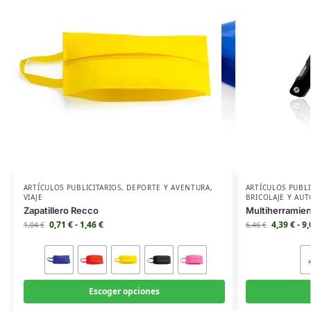
ARTÍCULOS PUBLICITARIOS
,
DEPORTE Y AVENTURA
,
ARTÍCULOS PUBLI
VIAJE
BRICOLAJE Y AU
Zapatillero Recco
Multiherramien
0,71
€
-
1,46
€
4,39
€
-
9
1,04
€
6,46
€
Escoger opciones