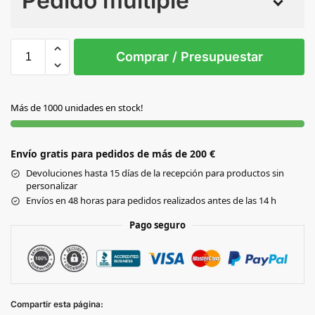
Pedido múltiple
Sin Imprimir
1 tinta
2 tintas
Todo color
S/T
Comprar / Presupuestar
AZUL
Más de 1000 unidades en stock!
FUCSIA
Envío gratis para pedidos de más de 200 €
NEGRO
Devoluciones hasta 15 días de la recepción para productos sin
personalizar
ROJO
Envíos en 48 horas para pedidos realizados antes de las 14 h
Pago seguro
VERDE
Compartir esta página: