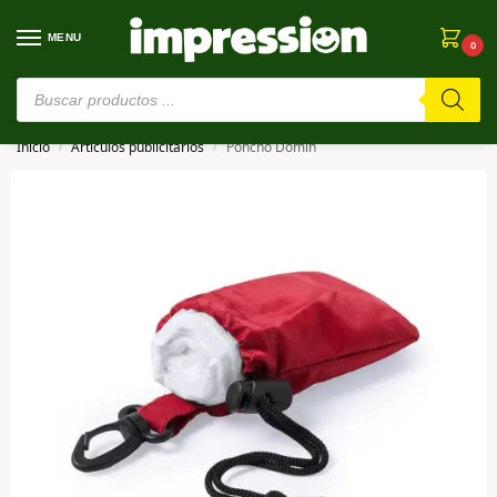
MENU
0
⚠️ Estamos en pruebas. Si algo falla, ¡Perdón!⚠️
Inicio
Artículos publicitarios
Poncho Domin
/
/