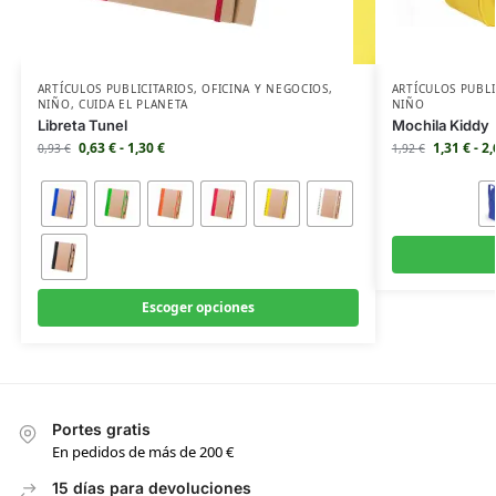
ARTÍCULOS PUBLICITARIOS
,
OFICINA Y NEGOCIOS
,
ARTÍCULOS PUBLI
NIÑO
,
CUIDA EL PLANETA
NIÑO
Libreta Tunel
Mochila Kiddy
0,63
€
-
1,30
€
1,31
€
-
2
0,93
€
1,92
€
Escoger opciones
Portes gratis
En pedidos de más de 200 €
15 días para devoluciones