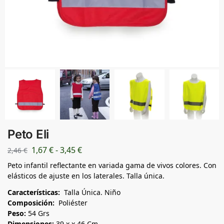
Peto Eli
1,67
€
-
3,45
€
2,46
€
Peto infantil reflectante en variada gama de vivos colores. Con
elásticos de ajuste en los laterales. Talla única.
Características:
Talla Única. Niño
Composición:
Poliéster
Peso:
54 Grs
Dimensiones:
39 x x 46 Cm