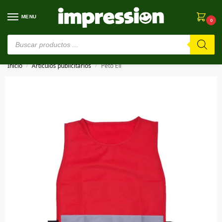
MENU
0
⚠️ Estamos en pruebas. Si algo falla, ¡Perdón!⚠️
Inicio
Artículos publicitarios
Peto Eli
/
/