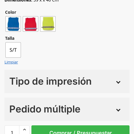
Color
Talla
S/T
Limpiar
Tipo de impresión
Numero de colores
Pedido múltiple
Sin Imprimir
1 tinta
2 tintas
Todo color
S/T
Comprar / Presupuestar