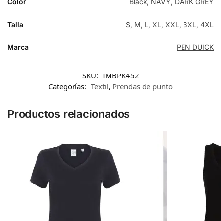
Color
Black
,
NAVY
,
DARK GREY
Talla
S
,
M
,
L
,
XL
,
XXL
,
3XL
,
4XL
Marca
PEN DUICK
SKU:
IMBPK452
Categorías:
Textil
,
Prendas de punto
Productos relacionados