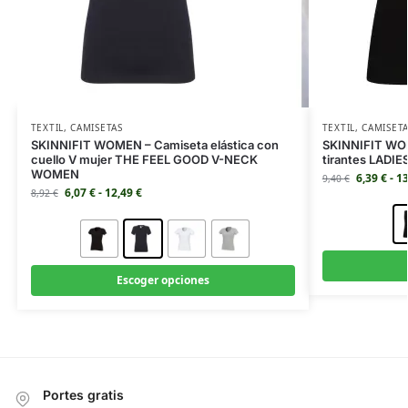
TEXTIL
,
CAMISETAS
TEXTIL
,
CAMISET
SKINNIFIT WOMEN – Camiseta elástica con
SKINNIFIT WOM
cuello V mujer THE FEEL GOOD V-NECK
tirantes LADI
WOMEN
6,39
€
-
1
9,40
€
6,07
€
-
12,49
€
8,92
€
Escoger opciones
Portes gratis