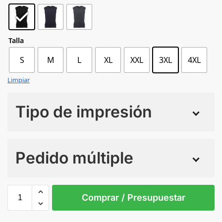
Talla
S
M
L
XL
XXL
3XL
4XL
Limpiar
Tipo de impresión
Numero de colores
Pedido múltiple
Sin Imprimir
1 tinta
2 tintas
Todo color
3XL
4XL
L
M
S
XL
Comprar / Presupuestar
Black