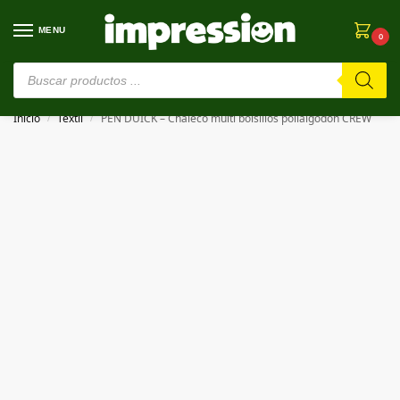
MENU
0
⚠️ Estamos en pruebas. Si algo falla, ¡Perdón!⚠️
Inicio
Textil
PEN DUICK – Chaleco multi bolsillos polialgodón CREW
/
/