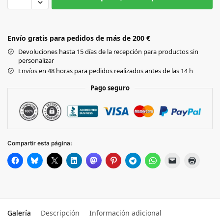
Black
Envío gratis para pedidos de más de 200 €
RED
Devoluciones hasta 15 días de la recepción para productos sin
personalizar
SAND
Envíos en 48 horas para pedidos realizados antes de las 14 h
Pago seguro
FOREST
GREEN
NAVY
Compartir esta página:
ROYAL
Galería
Descripción
Información adicional