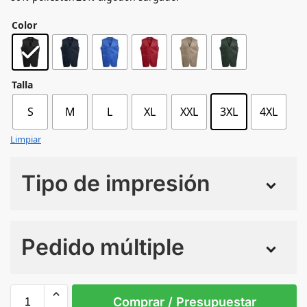
Color
Talla
S
M
L
XL
XXL
3XL
4XL
Limpiar
Tipo de impresión
Numero de colores
Pedido múltiple
Sin Imprimir
1 tinta
2 tintas
Todo color
3XL
4XL
L
M
S
XL
Comprar / Presupuestar