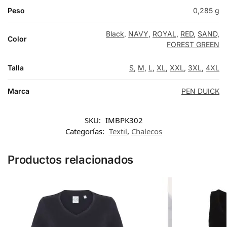
Peso
0,285 g
Black
,
NAVY
,
ROYAL
,
RED
,
SAND
,
Color
FOREST GREEN
Talla
S
,
M
,
L
,
XL
,
XXL
,
3XL
,
4XL
Marca
PEN DUICK
SKU:
IMBPK302
Categorías:
Textil
,
Chalecos
Productos relacionados