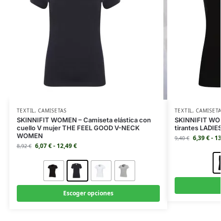
TEXTIL
,
CAMISETAS
TEXTIL
,
CAMISET
SKINNIFIT WOMEN – Camiseta elástica con
SKINNIFIT WOM
cuello V mujer THE FEEL GOOD V-NECK
tirantes LADI
WOMEN
6,39
€
-
1
9,40
€
6,07
€
-
12,49
€
8,92
€
Escoger opciones