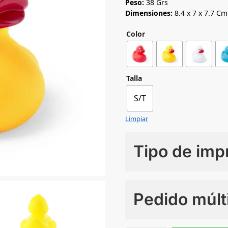
Peso:
38 Grs
Dimensiones:
8.4 x 7 x 7.7 Cm
Color
Talla
S/T
Limpiar
Tipo de imp
Numero de colores
Pedido múlt
Sin Imprimir
1 tinta
2