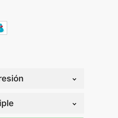
resión
iple
 tintas
Todo color