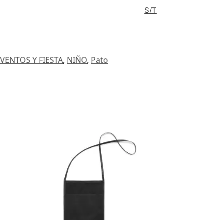
S/T
VENTOS Y FIESTA
,
NIÑO
,
Pato