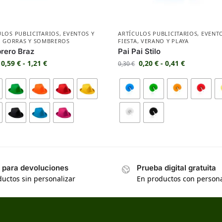
ULOS PUBLICITARIOS
,
EVENTOS Y
ARTÍCULOS PUBLICITARIOS
,
EVENT
,
GORRAS Y SOMBREROS
FIESTA
,
VERANO Y PLAYA
rero Braz
Pai Pai Stilo
0,59
€
-
1,21
€
0,20
€
-
0,41
€
0,30
€
s para devoluciones
Prueba digital gratuita
uctos sin personalizar
En productos con persona