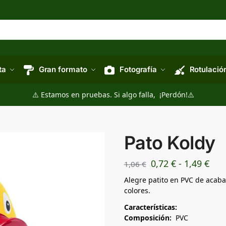
ta
Gran formato
Fotografía
Rotulació
⚠️ Estamos en pruebas. Si algo falla, ¡Perdón!⚠️
Pato Koldy
0,72
€
-
1,49
€
1,06
€
Alegre patito en PVC de acaba
colores.
Características:
Composición:
PVC