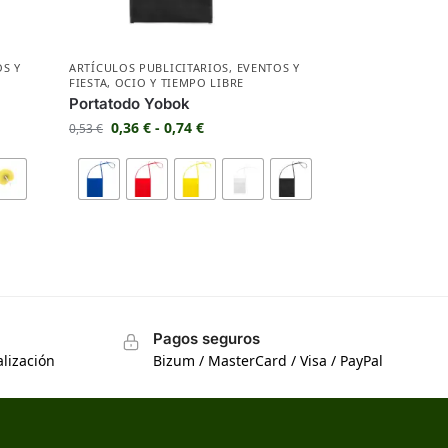
OS Y
ARTÍCULOS PUBLICITARIOS
,
EVENTOS Y
FIESTA
,
OCIO Y TIEMPO LIBRE
Portatodo Yobok
0,36
€
-
0,74
€
0,53
€
Pagos seguros
lización
Bizum / MasterCard / Visa / PayPal