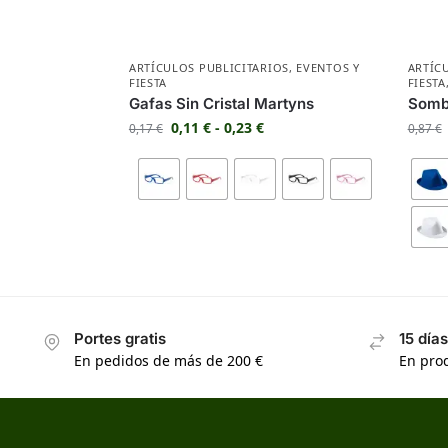
ARTÍCULOS PUBLICITARIOS
,
EVENTOS Y
ARTÍC
FIESTA
FIESTA
Gafas Sin Cristal Martyns
Somb
0,11
€
-
0,23
€
0,17
€
0,87
€
Portes gratis
15 día
En pedidos de más de 200 €
En prod