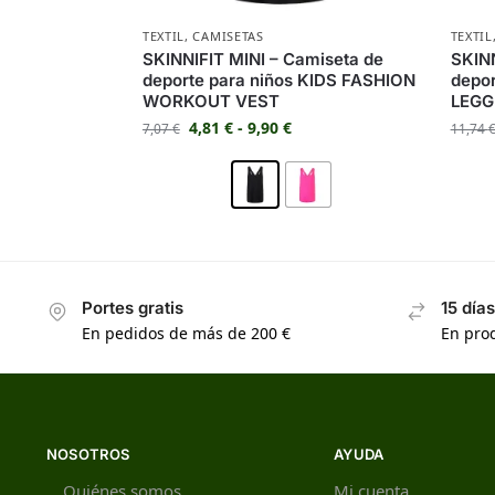
TEXTIL
,
CAMISETAS
TEXTIL
SKINNIFIT MINI – Camiseta de
SKINN
deporte para niños KIDS FASHION
depor
WORKOUT VEST
LEGG
4,81
€
-
9,90
€
7,07
€
11,74
Portes gratis
15 día
En pedidos de más de 200 €
En prod
NOSOTROS
AYUDA
Quiénes somos
Mi cuenta