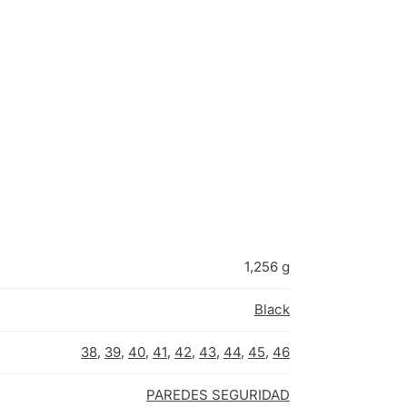
1,256 g
Black
38
,
39
,
40
,
41
,
42
,
43
,
44
,
45
,
46
PAREDES SEGURIDAD