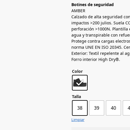
Botines de seguridad
AMBER
Calzado de alta seguridad co
impactos >200 julios. Suela C
perforación >1000N. Plantilla 
agua y transpirable con refuer
Protege contra cargas electr
norma UNE EN ISO 20345. Cert
Exterior: Textil repelente al a
Forro interior High Dry®.
Color
Talla
38
39
40
Limpiar