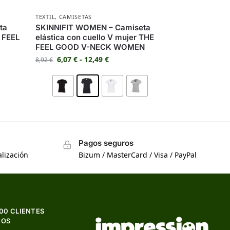
TEXTIL
,
CAMISETAS
ta
SKINNIFIT WOMEN – Camiseta
S FEEL
elástica con cuello V mujer THE
FEEL GOOD V-NECK WOMEN
6,07
€
-
12,49
€
8,92
€
Pagos seguros
lización
Bizum / MasterCard / Visa / PayPal
500 CLIENTES
HOS