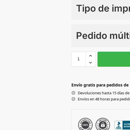
Tipo de imp
Numero de colores
Pedido múlt
Sin Imprimir
1 tinta
2
38
39
Black
Envío gratis para pedidos de
Devoluciones hasta 15 días de 
Envíos en 48 horas para pedido