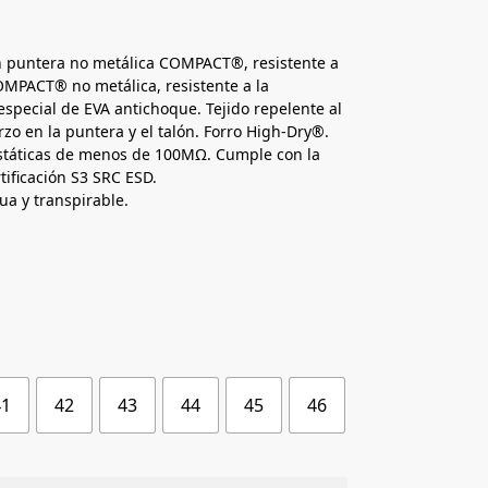
n puntera no metálica COMPACT®, resistente a
OMPACT® no metálica, resistente a la
especial de EVA antichoque. Tejido repelente al
zo en la puntera y el talón. Forro High-Dry®.
ostáticas de menos de 100MΩ. Cumple con la
ificación S3 SRC ESD.
gua y transpirable.
41
42
43
44
45
46