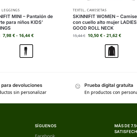
,
LEGGINGS
TEXTIL
,
CAMISETAS
IFIT MINI – Pantalón de
SKINNIFIT WOMEN – Camise
te para niños KIDS’
con cuello alto mujer LADIE
INGS
GOOD ROLL NECK
7,98
€
-
16,44
€
10,50
€
-
21,62
€
€
15,44
€
s para devoluciones
Prueba digital gratuita
uctos sin personalizar
En productos con persona
SÍGUENOS
MÁS DE 7.
SATISFEC
Facebook