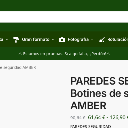
ta
Gran formato
Fotografía
Rotulació
⚠️ Estamos en pruebas. Si algo falla, ¡Perdón!⚠️
de seguridad AMBER
PAREDES S
Botines de 
AMBER
61,64
€
-
126,90
90,64
€
PAREDES SEGURIDAD