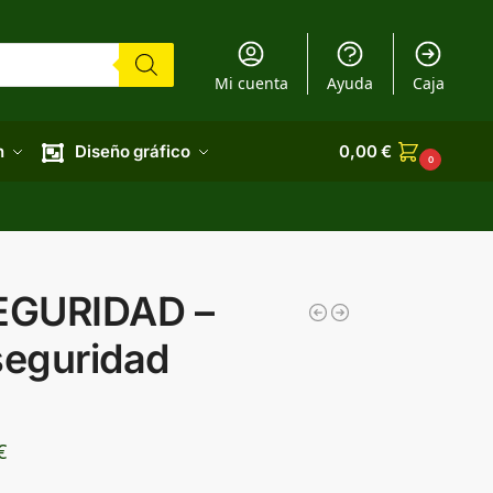
Mi cuenta
Ayuda
Caja
n
Diseño gráfico
0,00
€
0
EGURIDAD –
seguridad
€