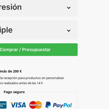
resión
iple
 tintas
Todo color
40
41
42
43
44
45
46
Comprar / Presupuestar
 más de 200 €
la recepción para productos sin personalizar
s realizados antes de las 14 h
Pago seguro