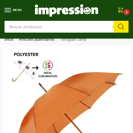
MENU
0
⚠️ Estamos en pruebas. Si algo falla, ¡Perdón!⚠️
Inicio
Artículos publicitarios
Paraguas Santy
/
/