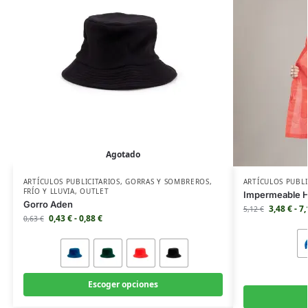
Agotado
ARTÍCULOS PUBLICITARIOS
,
GORRAS Y SOMBREROS
,
ARTÍCULOS PUBLI
FRÍO Y LLUVIA
,
OUTLET
Impermeable 
Gorro Aden
3,48
€
-
7
5,12
€
0,43
€
-
0,88
€
0,63
€
Escoger opciones