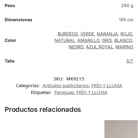
Peso
290 g
Dimensiones
105 cm
BURDEOS
,
VERDE
,
NARANJA
,
ROJO
,
Color
NATURAL
,
AMARILLO
,
GRIS
,
BLANCO
,
NEGRO
,
AZUL ROYAL
,
MARINO
Talla
S/T
SKU:
MK9215
Categorías:
Artículos publicitarios
,
FRÍO Y LLUVIA
Etiquetas:
Paraguas
,
FRÍO Y LLUVIA
Productos relacionados