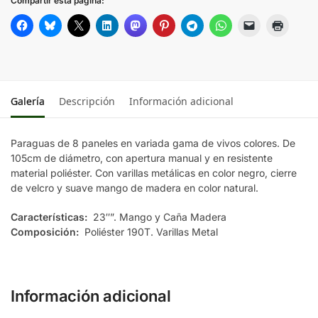
Compartir esta página:
NARANJA
NATURAL
NEGRO
Galería
Descripción
Información adicional
ROJO
Paraguas de 8 paneles en variada gama de vivos colores. De
105cm de diámetro, con apertura manual y en resistente
VERDE
material poliéster. Con varillas metálicas en color negro, cierre
de velcro y suave mango de madera en color natural.
Características:
23″”. Mango y Caña Madera
Composición:
Poliéster 190T. Varillas Metal
Información adicional