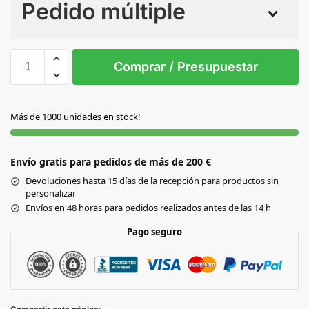
Pedido múltiple
Sin Imprimir
1 tinta
2 tintas
Todo color
S/T
Comprar / Presupuestar
AMARILLO
Más de 1000 unidades en stock!
AZUL ROYAL
Envío gratis para pedidos de más de 200 €
BLANCO
Devoluciones hasta 15 días de la recepción para productos sin
personalizar
BURDEOS
Envíos en 48 horas para pedidos realizados antes de las 14 h
Pago seguro
GRIS
MARINO