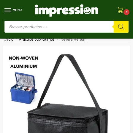
MENU
0
⚠️ Estamos en pruebas. Si algo falla, ¡Perdón!⚠️
Inicio
Artículos publicitarios
Nevera Hertum
/
/