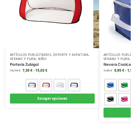
ARTÍCULOS PUBLICITARIOS
,
DEPORTE Y AVENTURA
,
ARTÍCULOS PUBLI
VERANO Y PLAYA
,
NIÑO
VERANO Y PLAYA
Portería Zubigol
Nevera Coolca
7,30
€
-
15,03
€
0,95
€
-
1
10,74
€
1,40
€
Escoger opciones