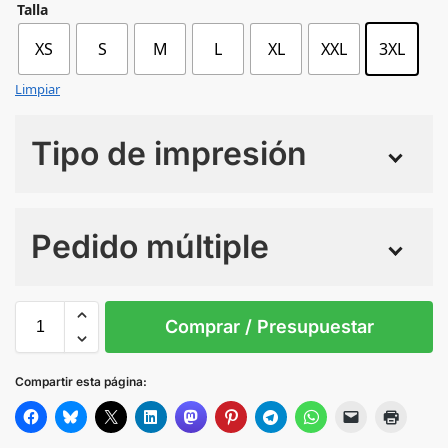
Talla
XS
S
M
L
XL
XXL
3XL
Limpiar
Tipo de impresión
Numero de colores
Pedido múltiple
Sin Imprimir
1 tinta
2 tintas
Todo color
3XL
L
M
S
XL
Comprar / Presupuestar
NAVY
MELANGE
Compartir esta página:
BLACK
MELANGE