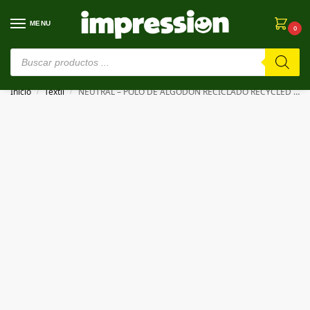
MENU
0
⚠️ Estamos en pruebas. Si algo falla, ¡Perdón!⚠️
Inicio
Textil
NEUTRAL – POLO DE ALGODÓN RECICLADO RECYCLED COTTON POLO
/
/