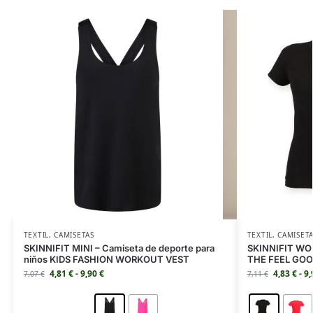
TEXTIL
,
CAMISETAS
TEXTIL
,
CAMISET
SKINNIFIT MINI – Camiseta de deporte para
SKINNIFIT WOM
niños KIDS FASHION WORKOUT VEST
THE FEEL GO
4,81
€
-
9,90
€
4,83
€
-
9
7,07
€
7,11
€