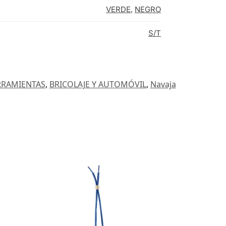
VERDE
,
NEGRO
S/T
RRAMIENTAS
,
BRICOLAJE Y AUTOMÓVIL
,
Navaja