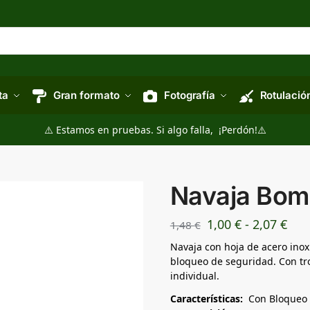
ta
Gran formato
Fotografía
Rotulació
⚠️ Estamos en pruebas. Si algo falla, ¡Perdón!⚠️
Navaja Bom
1,00
€
-
2,07
€
1,48
€
Navaja con hoja de acero inox
bloqueo de seguridad. Con t
individual.
Características:
Con Bloqueo