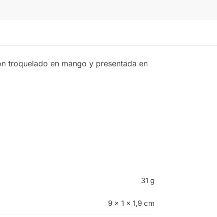
Con troquelado en mango y presentada en
31 g
9 × 1 × 1,9 cm