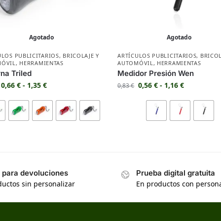
Agotado
Agotado
ULOS PUBLICITARIOS
,
BRICOLAJE Y
ARTÍCULOS PUBLICITARIOS
,
BRICOL
ÓVIL
,
HERRAMIENTAS
AUTOMÓVIL
,
HERRAMIENTAS
rna Triled
Medidor Presión Wen
0,66
€
-
1,35
€
0,56
€
-
1,16
€
0,83
€
s para devoluciones
Prueba digital gratuita
uctos sin personalizar
En productos con persona