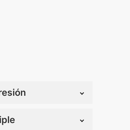
resión
iple