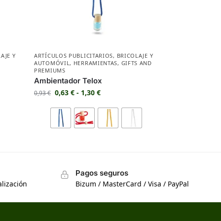
AJE Y
ARTÍCULOS PUBLICITARIOS
,
BRICOLAJE Y
AUTOMÓVIL
,
HERRAMIENTAS
,
GIFTS AND
PREMIUMS
Ambientador Telox
0,63
€
-
1,30
€
0,93
€
Pagos seguros
lización
Bizum / MasterCard / Visa / PayPal