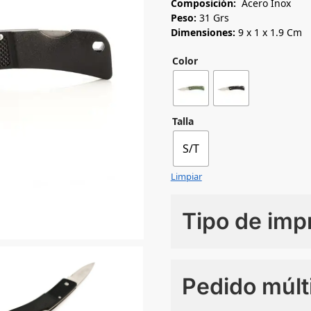
Composición:
Acero Inox
Peso:
31 Grs
Dimensiones:
9 x 1 x 1.9 Cm
Color
Talla
S/T
Limpiar
Tipo de imp
Numero de colores
Pedido múlt