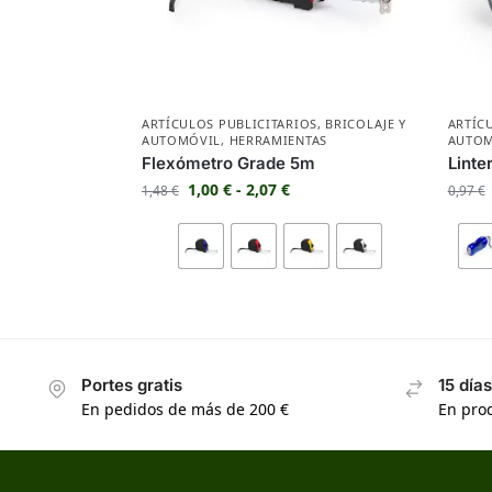
ARTÍCULOS PUBLICITARIOS
,
BRICOLAJE Y
ARTÍC
AUTOMÓVIL
,
HERRAMIENTAS
AUTOM
Flexómetro Grade 5m
Linte
1,00
€
-
2,07
€
1,48
€
0,97
€
Portes gratis
15 día
En pedidos de más de 200 €
En prod