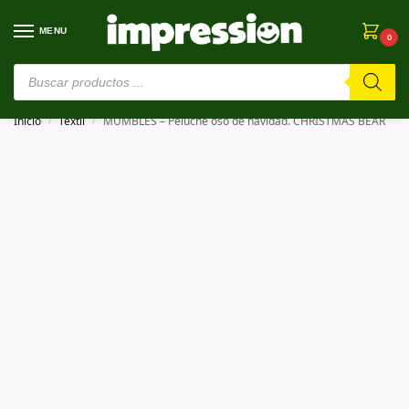
MENU
0
⚠️ Estamos en pruebas. Si algo falla, ¡Perdón!⚠️
Inicio
Textil
MUMBLES – Peluche oso de navidad. CHRISTMAS BEAR
/
/