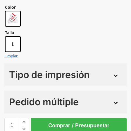
Color
Talla
L
Limpiar
Tipo de impresión
Numero de colores
Pedido múltiple
Sin Imprimir
1 tinta
2 tintas
Todo color
L
Comprar / Presupuestar