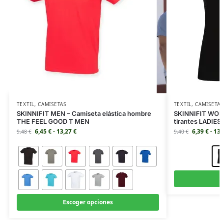
TEXTIL
,
CAMISETAS
TEXTIL
,
CAMISET
SKINNIFIT MEN – Camiseta elástica hombre
SKINNIFIT WOM
THE FEEL GOOD T MEN
tirantes LADI
6,45
€
-
13,27
€
6,39
€
-
1
9,48
€
9,40
€
Escoger opciones