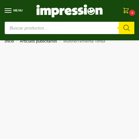
MENU
0
⚠️ Estamos en pruebas. Si algo falla, ¡Perdón!⚠️
Inicio
Artículos publicitarios
Multiherramienta Torkul
/
/