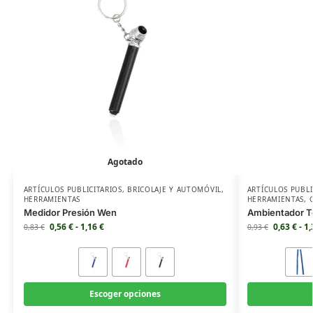
Agotado
ARTÍCULOS PUBLICITARIOS
,
BRICOLAJE Y AUTOMÓVIL
,
ARTÍCULOS PUBLI
HERRAMIENTAS
HERRAMIENTAS
,
Medidor Presión Wen
Ambientador T
0,56
€
-
1,16
€
0,63
€
-
1
0,83
€
0,93
€
Escoger opciones