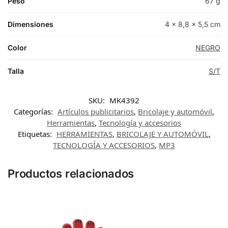
Peso
67 g
Dimensiones
4 × 8,8 × 5,5 cm
Color
NEGRO
Talla
S/T
SKU:
MK4392
Categorías:
Artículos publicitarios
,
Bricolaje y automóvil
,
Herramientas
,
Tecnología y accesorios
Etiquetas:
HERRAMIENTAS
,
BRICOLAJE Y AUTOMÓVIL
,
TECNOLOGÍA Y ACCESORIOS
,
MP3
Productos relacionados