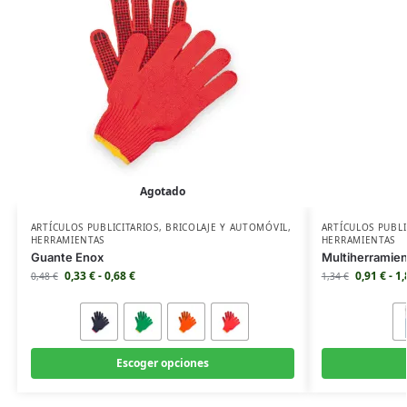
Agotado
ARTÍCULOS PUBLICITARIOS
,
BRICOLAJE Y AUTOMÓVIL
,
ARTÍCULOS PUBLI
HERRAMIENTAS
HERRAMIENTAS
Guante Enox
Multiherramien
0,33
€
-
0,68
€
0,91
€
-
1
0,48
€
1,34
€
Escoger opciones