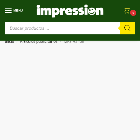
MENU
0
⚠️ Estamos en pruebas. Si algo falla, ¡Perdón!⚠️
Inicio
Artículos publicitarios
MP3 Halfon
/
/