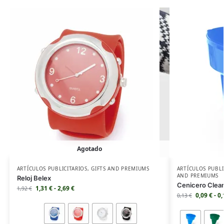
Agotado
ARTÍCULOS PUBLICITARIOS
,
GIFTS AND PREMIUMS
ARTÍCULOS PUBLI
AND PREMIUMS
Reloj Belex
Cenicero Clea
1,31
€
-
2,69
€
1,92
€
0,09
€
-
0
0,13
€