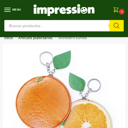
MENU
0
⚠️ Estamos en pruebas. Si algo falla, ¡Perdón!⚠️
Inicio
Artículos publicitarios
Monedero Kumba
/
/