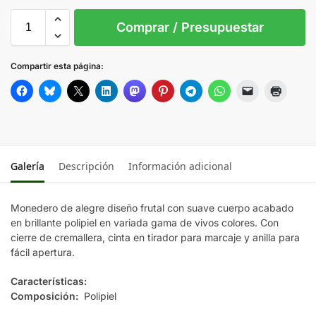
Sin Imprimir
1 tinta
2 tintas
Todo color
S/T
Comprar / Presupuestar
FRESA
Compartir esta página:
KIWI
MANZANA
Galería
Descripción
Información adicional
NARANJA
Monedero de alegre diseño frutal con suave cuerpo acabado
en brillante polipiel en variada gama de vivos colores. Con
cierre de cremallera, cinta en tirador para marcaje y anilla para
fácil apertura.
Características:
Composición:
Polipiel